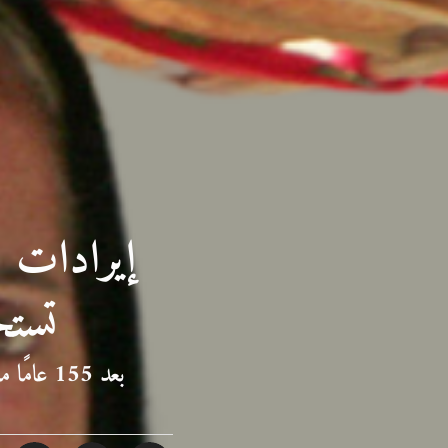
تستحوذ 
بعد 155 