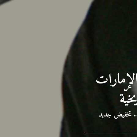
س تتراجع 40%.. والإمارات
نيا.. تخفيض جديد