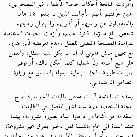
وأفردت اللائحة أحكامًا خاصة للأطفال غير المصحوبين،
الذين عرّفتهم بأنهم الأجانب الذين لم يبلغوا 18 عامًا
والمنفصلون عن والديهم أو أقاربهم ولا يتولى رعايتهم
شخص بالغ مسؤول قانونًا عنهم، وألزمت الجهات المختصة
بمراعاة المصلحة الفضلى للطفل وعدم تعريضه لأي ضرر،
مع تعيين ممثل قانوني له إذا لم يكن لديه ممثل، والعمل
على تتبع أسرته ولمّ شملها كلما أمكن ذلك، أو توفير
ترتيبات طويلة الأجل للرعاية البديلة بالتنسيق مع وزارة
التضامن الاجتماعي.
وحددت اللائحة آليات فحص طلبات اللجوء، إذ تُمنح
اللجنة المختصة مهلة ستة أشهر للفصل في الطلبات
المقدمة من أشخاص دخلوا البلاد بصورة مشروعة، بينما
تمتد المدة إلى عام بالنسبة لمن دخلوا بطرق غير مشروعة،
فيما حصرت أسباب رفض الطلبات في عدد من الحالات،