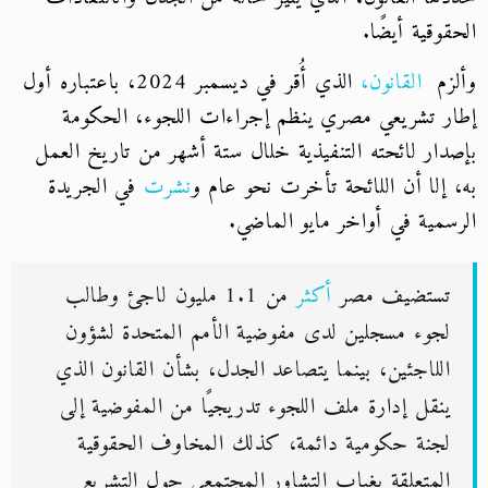
الحقوقية أيضًا.
وألزم
القانون،
الذي أُقر في ديسمبر 2024، باعتباره أول
إطار تشريعي مصري ينظم إجراءات اللجوء، الحكومة
بإصدار لائحته التنفيذية خلال ستة أشهر من تاريخ العمل
به، إلا أن اللائحة تأخرت نحو عام و
نشرت
في الجريدة
الرسمية في أواخر مايو الماضي.
تستضيف مصر
أكثر
من 1.1 مليون لاجئ وطالب
لجوء مسجلين لدى مفوضية الأمم المتحدة لشؤون
اللاجئين، بينما يتصاعد الجدل، بشأن القانون الذي
ينقل إدارة ملف اللجوء تدريجيًا من المفوضية إلى
لجنة حكومية دائمة، كذلك المخاوف الحقوقية
المتعلقة بغياب التشاور المجتمعي حول التشريع