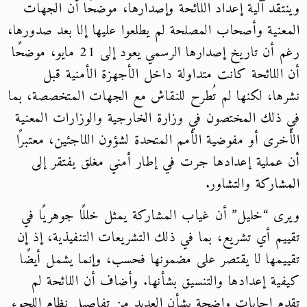
وينتقد آلية إعداد اللائحة وإصدارها، موضحًا أن الجهات
المعنية وأصحاب المصلحة لم يطلعوا عليها إلا بعد صدورها،
رغم أن تاريخ إصدارها الرسمي يعود إلى 21 مايو، موضحًا
أن اللائحة كانت متداولة داخل الأجهزة الأمنية قبل
نشرها، لكنها لم تُطرح للنقاش مع الجهات المتخصصة، بما
في ذلك المختصون في وزارة الخارجية والوزارات المعنية
الأخرى أو مفوضية الأمم المتحدة لشؤون اللاجئين، معتبرًا
أن عملية إعدادها جرت في إطار أمني مغلق يفتقر إلى
المشاركة والتشاور.
ويرى “خليل” أن غياب المشاركة يمثل خللًا جوهريًا في
تقييم أي تشريع، بما في ذلك التشريعات التنفيذية، إذ إن
تقييمها لا يقتصر على مضمونها فحسب، وإنما يشمل أيضًا
كيفية إعدادها والتنسيق بشأنها. وأضاف أن اللائحة لم
تقدم إجابات واضحة بشأن العديد من تفاصيل نظام اللجوء