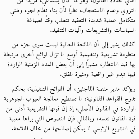
الذي حدده القانون، وهو ما كان يستدعي، مزيدًا من
التروي وعدم الاستعجال، نظرًا لأن بناء نظام لجوء وطني
متكامل عملية شديدة التعقيد تتطلب وقتًا لصياغة
السياسات والتشريعات وآليات التنفيذ.
كذلك يشير إلى أن اللائحة الحالية ليست سوى جزء من
منظومة تشريعية وتنظيمية أوسع لا تزال لوائح أخرى مرتبطة
بها قيد الانتظار، مشيرًا إلى أن بعض المدد الزمنية الواردة
فيها تبدو غير واقعية ومثيرة للقلق.
ويؤكد مدير منصة اللاجئين، أن اللوائح التنفيذية، بحكم
تدرج القواعد القانونية، لا تستطيع معالجة العيوب الجوهرية
الواردة في القانون الأصلي، إذ إن قوتها التشريعية أدنى من
قوة القانون نفسه، وبالتالي فإن النصوص التي يراها معيبة
في التشريع الرئيسي لا يمكن إصلاحها من خلال اللائحة.