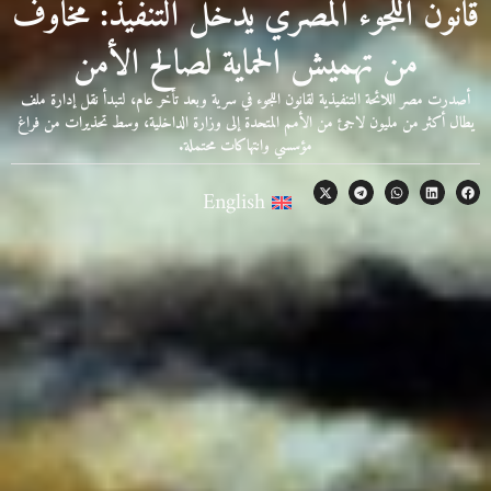
قانون اللجوء المصري يدخل التنفيذ: مخاوف
من تهميش الحماية لصالح الأمن
أصدرت مصر اللائحة التنفيذية لقانون اللجوء في سرية وبعد تأخر عام، لتبدأ نقل إدارة ملف
يطال أكثر من مليون لاجئ من الأمم المتحدة إلى وزارة الداخلية، وسط تحذيرات من فراغ
مؤسسي وانتهاكات محتملة.
English