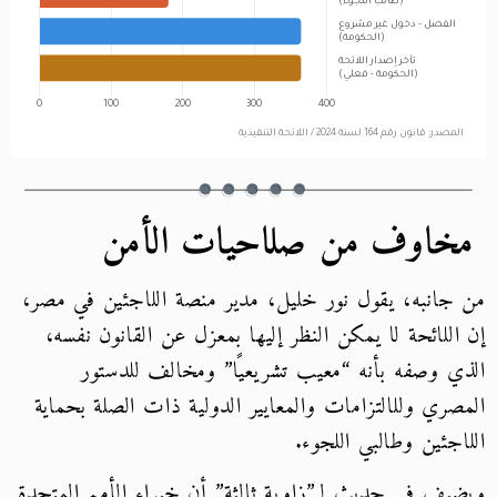
مخاوف من صلاحيات الأمن
من جانبه، يقول نور خليل، مدير منصة اللاجئين في مصر،
إن اللائحة لا يمكن النظر إليها بمعزل عن القانون نفسه،
الذي وصفه بأنه “معيب تشريعيًا” ومخالف للدستور
المصري وللالتزامات والمعايير الدولية ذات الصلة بحماية
اللاجئين وطالبي اللجوء.
ويضيف في حديث لـ”زاوية ثالثة” أن خبراء الأمم المتحدة