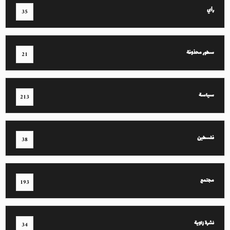
رأي
35
سطور محذوفة
21
سياسة
213
فلسطين
38
مجتمع
193
نشرة زاوية
34