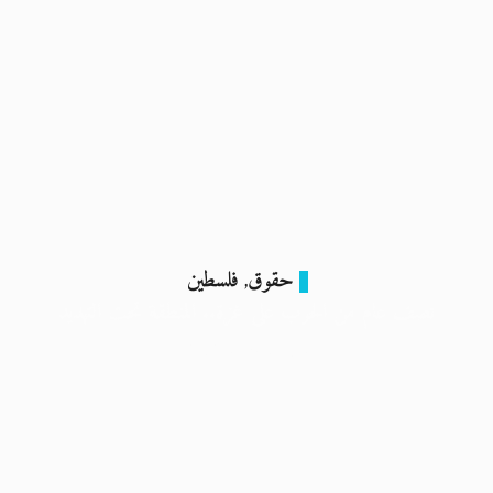
حقوق
فلسطين
,
نصف عام من الحرب على غزة.. المنطقة تحت التهديد
14 أبريل 2024