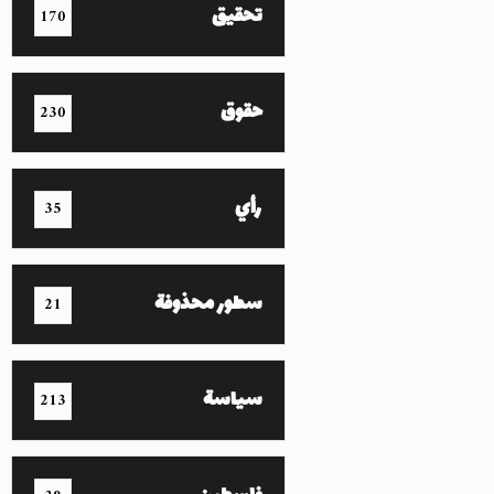
تحقيق
170
حقوق
230
رأي
35
سطور محذوفة
21
سياسة
213