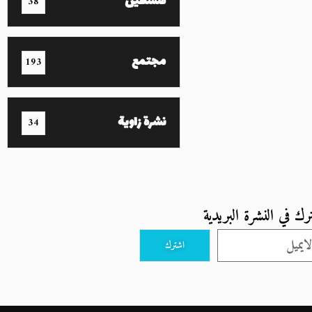
فلسطين
38
مجتمع
193
نشرة زاوية
34
رك في النشرة البريدية
اشترك