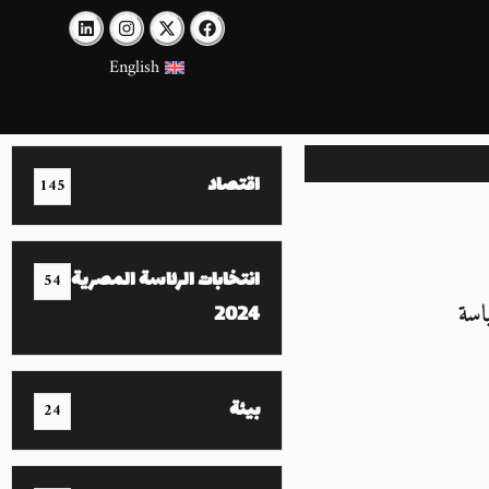
English
اقتصاد
145
انتخابات الرئاسة المصرية
54
اسة
2024
رجاني
الحياة
بيئة
24
بية