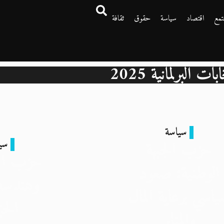
تمع
اقتصاد
سياسة
حقوق
ثقافة
بات البرلمانية 2025
سياسة
سي
حزب الجبهة
حزب الع
الوطنية: صعود
وهندسة 
اسي برعاية المال
الحز
والمنابر