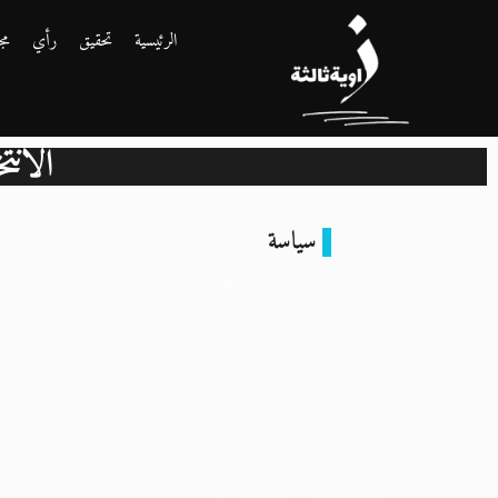
الرئيسية
تحقيق
رأي
مج
الانتخا
سياسة
انقسامات أم
تكامل أدوار..
لماذا لم تنجح
الحركة المدنية في
سي
صياغة تحالف