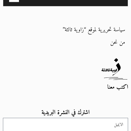
سياسة تحريرية لموقع “زاوية ثالثة”
من نحن
اكتب معنا
اشترك في النشرة البريدية