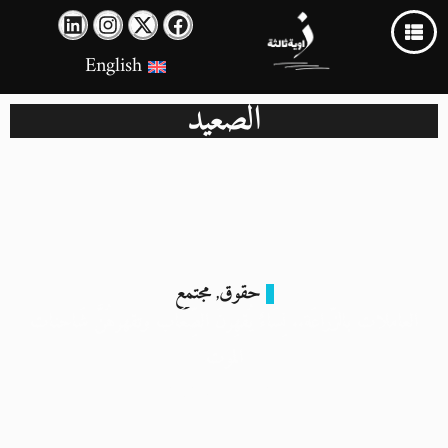
English
الصعيد
حقوق
مجتمع
,
العاملات بالزّراعَة.. نِسَاءٌ يُقهِرنَ الصِّعَاب وتقهرهُنَّ شَاحنات
الموت
23 مارس 2024