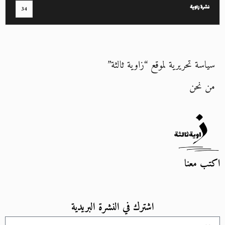
نشرة زاوية
34
سياسة تحريرية لموقع “زاوية ثالثة”
من نحن
اكتب معنا
اشترك في النشرة البريدية