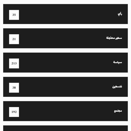
رأي
35
سطور محذوفة
21
سياسة
213
فلسطين
38
مجتمع
192