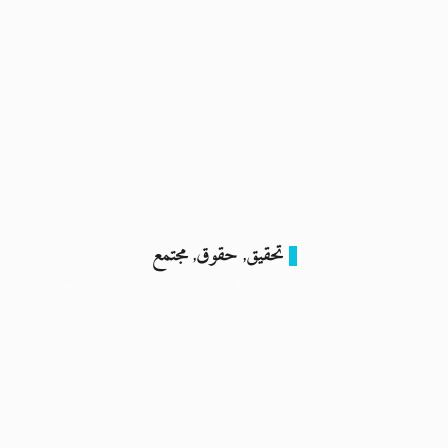
تحقيق
حقوق
مجتمع
,
,
حمى الضنك.. نفي حكومي وضحايا يستغيثون في الصعيد
28 نوفمبر 2023