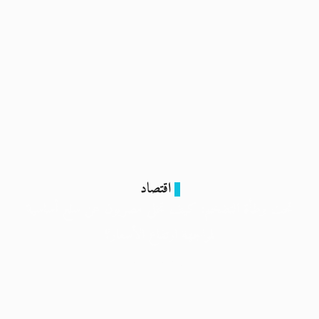
اقتصاد
تحت وطأة التضخم: كيف تخلى مصريون عن سلع أساسية
لمواجهة ارتفاع الأسعار؟
9 ديسمبر 2023