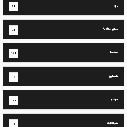
رأي
35
سطور محذوفة
21
سياسة
213
فلسطين
38
مجتمع
192
نشرة زاوية
34