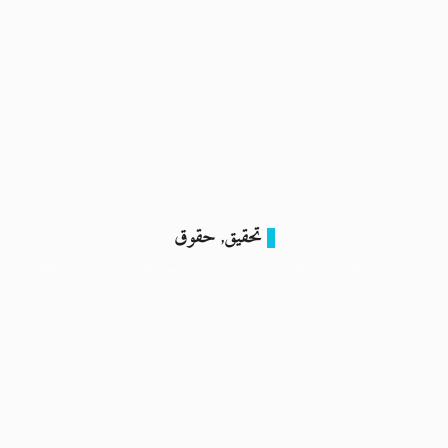
تحقيق
حقوق
,
حادثة النجيلة: ضابط الأمن الوطني المتهم بقتل شابين لم يخضع
للتحقيق بعد
27 أبريل 2025