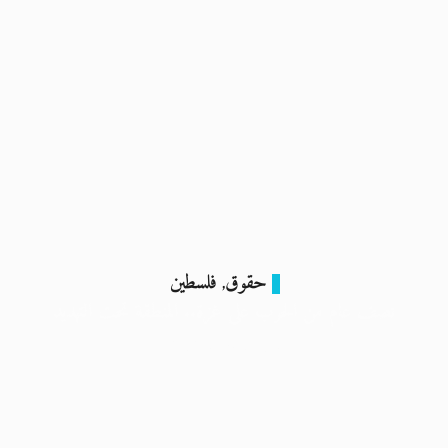
حقوق
فلسطين
,
نصف عام من الحرب على غزة.. المنطقة تحت التهديد
14 أبريل 2024