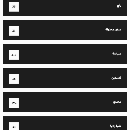
رأي
35
سطور محذوفة
21
سياسة
213
فلسطين
38
مجتمع
192
نشرة زاوية
34