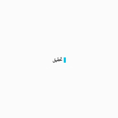
تحقيق
فخ المناطق الآمنة
16 فبراير 2024