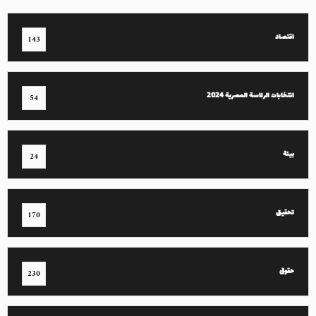
اقتصاد
143
انتخابات الرئاسة المصرية 2024
54
بيئة
24
تحقيق
170
حقوق
230