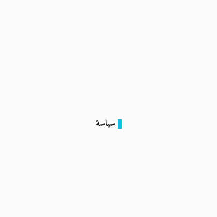
سياسة
بيان التظاهر يُفرّق صفوف الحركة المدنية.. ودائرة الخلاف تتسع
21 فبراير 2024