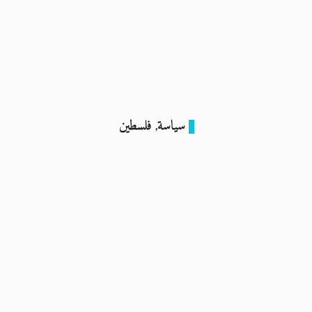
سياسة
فلسطين
,
الحرب على عزة: جيش الاحتلال يقتل 704 فلسطينيًا أثناء
الليل
24 أكتوبر 2023