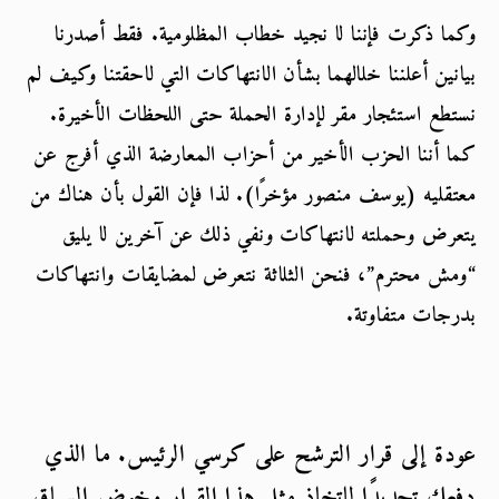
وكما ذكرت فإننا لا نجيد خطاب المظلومية. فقط أصدرنا 
بيانين أعلننا خلالهما بشأن الانتهاكات التي لاحقتنا وكيف لم 
نستطع استئجار مقر لإدارة الحملة حتى اللحظات الأخيرة. 
كما أننا الحزب الأخير من أحزاب المعارضة الذي أفرج عن 
معتقليه (يوسف منصور مؤخرًا). لذا فإن القول بأن هناك من 
يتعرض وحملته لانتهاكات ونفي ذلك عن آخرين لا يليق 
“ومش محترم”، فنحن الثلاثة نتعرض لمضايقات وانتهاكات 
بدرجات متفاوتة.

عودة إلى قرار الترشح على كرسي الرئيس. ما الذي 
دفعك تحديدًا لاتخاذ مثل هذا القرار وخوض السباق 