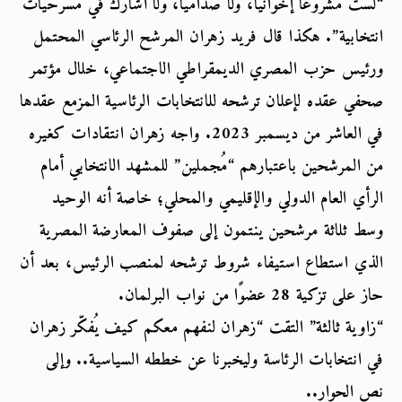
“لست مشروعًا إخوانيًا، ولا صداميًا، ولا أشارك في مسرحيات 
انتخابية”. هكذا قال فريد زهران المرشح الرئاسي المحتمل 
ورئيس حزب المصري الديمقراطي الاجتماعي، خلال مؤتمر 
صحفي عقده لإعلان ترشحه للانتخابات الرئاسية المزمع عقدها 
في العاشر من ديسمبر 2023. واجه زهران انتقادات كغيره 
من المرشحين باعتبارهم “مُجملين” للمشهد الانتخابي أمام 
الرأي العام الدولي والإقليمي والمحلي؛ خاصة أنه الوحيد 
وسط ثلاثة مرشحين ينتمون إلى صفوف المعارضة المصرية 
الذي استطاع استيفاء شروط ترشحه لمنصب الرئيس، بعد أن 
حاز على تزكية 28 عضوًا من نواب البرلمان.
“زاوية ثالثة” التقت “زهران لنفهم معكم كيف يُفكّر زهران 
في انتخابات الرئاسة وليخبرنا عن خططه السياسية.. وإلى 
نص الحوار..