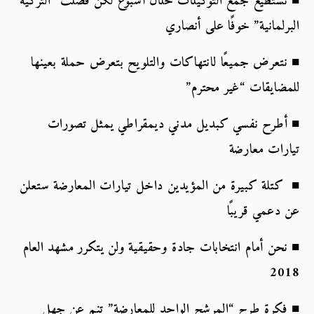
■ نستطيع جمع التوكيلات خلال أسبوع لكن فضلت “التزكية 
البرلمانية” خوفًا على أنصاري
■ نتعرض جميعًا لانتهاكات والتلويح بتعرض حملة بعينها 
للمضايقات “غير محترم”
■ أطرح نفسي كبديل مدني ديمقراطي يمثل تصورات 
تيارات معارضة
■  كتلة كبيرة من المؤيدين داخل تيارات المعارضة ستعلن 
عن دعمي قريبًا
■ نحن أمام انتخابات جادة وحقيقية ولن يتكرر مشهد العام 
2018
■ فكرة طرح “المرشح الواحد للمعارضة” تنم عن جهل 