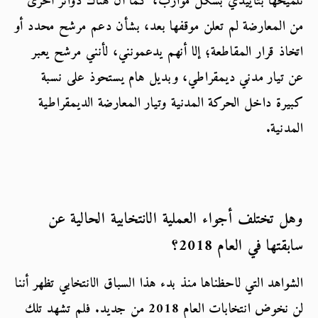
تلميحها بتأييدي بشكل موارب، كما أن هناك دوائر أخرى 
من المعارضة لم تعلن موقفها بعد، بشأن دعم مرشح محدد أو 
اتخاذ قرار المقاطعة؛ إلا أنهم يدعمونني، لأنني مرشح يعبر 
عن تيار مدني ديمقراطي، وبديل هام يستحوذ على نسبة 
كبيرة داخل الحركة المدنية وتيار المعارضة الديمقراطية 
المدنية.
وهل تختلف أجواء العملية الانتخابية الحالية عن 
سابقتها في العام 2018؟
الشواهد التي لاحظناها منذ بدء هذا السباق الانتخابي تظهر أننا 
لن نخوض انتخابات العام 2018 من جديد. فلم تشهد تلك 