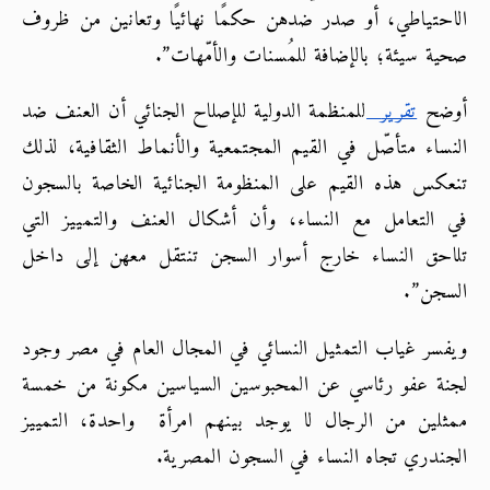
الاحتياطي، أو صدر ضدهن حكمًا نهائيًا وتعانين من ظروف 
صحية سيئة؛ بالإضافة للمُسنات والأمّهات”.
أوضح
تقرير
للمنظمة الدولية للإصلاح الجنائي أن العنف ضد 
النساء متأصّل في القيم المجتمعية والأنماط الثقافية، لذلك 
تنعكس هذه القيم على المنظومة الجنائية الخاصة بالسجون 
في التعامل مع النساء، وأن أشكال العنف والتمييز التي 
تلاحق النساء خارج أسوار السجن تنتقل معهن إلى داخل 
السجن”. 
ويفسر غياب التمثيل النسائي في المجال العام في مصر وجود 
لجنة عفو رئاسي عن المحبوسين السياسين مكونة من خمسة 
ممثلين من الرجال لا يوجد بينهم امرأة  واحدة، التمييز 
الجندري تجاه النساء في السجون المصرية.