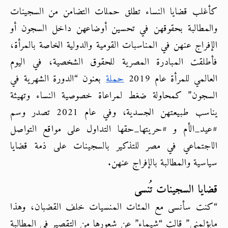
كأغلب قضايا النساء تطلق حملات التضامن من السجينات 
والمطالبة بحقوقهن في تحسين أوضاعهن داخل السجون أو 
الإفراج عنهن في المناسبات القومية والدولية الخاصة بالمرأة، 
فأطلقت المبادرة المصرية للحقوق الشخصية، في اليوم 
العالمي للمرأة عام 2019
حملة
بعنون “الدورة الشهرية في 
السجون” كمحاولة ضغط لمراعاة خصوصية النساء وتهيئة 
يناسب طبيعتهن الجسدية، وفي عام 2021 تصدر وسم 
#عيد_الأم و #حريتها_حقها التداول على مواقع التواصل 
الاجتماعي في مصر للتذكير بالسجينات على ذمة قضايا 
سياسية والمطالبة بالإفراج عنهن.
قضايا السجينات تُنسى
“كنت سأنسى مع المئات المنسيات خلف القضبان، وهذا 
مايؤلمني” قالت “شيماء” عن شعورها من التقصير في المطالبة 