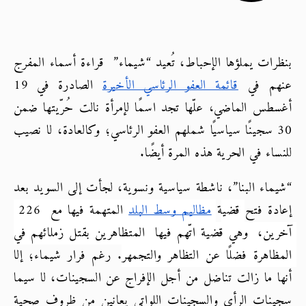
بنظرات يملؤها الإحباط، تُعيد “شيماء”  قراءة أسماء المفرج 
عنهم في
قائمة العفو الرئاسي الأخيرة
 الصادرة في 19 
أغسطس الماضي، علّها تجد اسمًا لإمرأة نالت حُرّيتها ضمن 
30 سجينًا سياسيًا شملهم العفو الرئاسي؛ وكالعادة، لا نصيب 
للنساء في الحرية هذه المرة أيضًا.
“شيماء البنا”، ناشطة سياسية ونسوية، لجأت إلى السويد بعد 
إعادة فتح 
قضية
مظاليم وسط البلد
 المتهمة فيها مع  226  
آخرين،  وهي قضية اتّهم فيها  المتظاهرين بقتل زملائهم في 
المظاهرة فضلًا عن التظاهر والتجمهر.
 رغم فرار شيماء؛ إلا 
أنها ما زالت تناضل من أجل الإفراج عن السجينات، لا سيما 
سجينات الرأي والسجينات اللواتي يعانين من ظروف صحية 