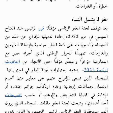
خطرة أو الغارامات.
عفو لا يشمل النساء
بعد توقف لجنة العفو الرئاسي مؤقتًا؛
قرر
الرئيس عبد الفتاح 
السيسي في مايو 2022، إعادة تفعيلها للإفراج عن عدد من 
السجناء والسجينات على ذمة قضايا سياسية بالإضافة للغارمين 
والغارمات، تمهيدًا للحوار الوطني الذي أجرته مصر مع 
المعارضة مؤخرًا والمعلّق مؤقتًا حتى الانتهاء من
 انتخابات 
الرئاسة 2024
.  تعتمد اختيارات لجنة العفو في اختياراتها  
للسجناء الذين تسعى للإفراج عنهم على معايير منها “عدم 
الانتماء لجماعات إرهابية وعدم ارتكاب جرائم عنف، أو 
الإدانة في قضايا التحريض والإرهاب”؛
حسب
تصريحات
أحد أعضائها. وتبحث لجنة العفو ملفات السجناء الذي يرون 
أنهم يستحقون العفو الرئاسي لرئيس الجمهورية الذي بدوره 