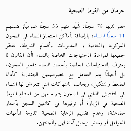
حرمان من الفوط الصحية
مصر لديها 78 سجنًا، شُيّد منهم 53 سجنًا عموميًا؛ ضمنهم
11 سجنًا للنساء
، بالإضافة لأماكن احتجاز النساء في السجون 
المركزية والخاصة و المديريات وأقسام الشرطة. تفتقر 
جميعها لمراعاة الاحتياجات الخاصة بالنساء لأن القانون لا 
يعترف بالاحتياجات الخاصة بأجساد النساء داخل السجون، 
بل أحيانًا يتم التعامل مع خصوصيتهن الجندرية كأداة 
للضغط والتنكيل، وبجانب الانتهاكات التي تتعرض لها النساء 
في التفتيش الذاتي في السجون يتم منعهن من استلام الفوط 
الصحية في الزيارة أو توفيرها في كانتين السجن بأسعار 
مضاعفة، وعدم تقديم الرعاية الصحية اللازمة للأمهات 
الحوامل أو وسائل ترحيل آمنة لهن ولأجنتهن.