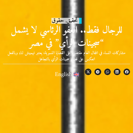
تحقيق
حقوق
,
للرجال فقط.. العفو الرئاسي لا يشمل
“سجينات الرأي” في مصر
مشاركات النساء في المجال العام مقتصرة على القضايا النسوية، يعتبر تهميش لنا؛ وبالفعل
انعكس على قضايا سجينات الرأي بالتجاهل
English