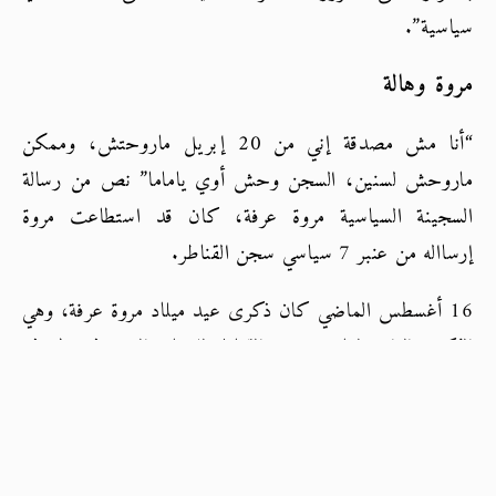
سياسية”. 
مروة وهالة
“أنا مش مصدقة إني من 20 إبريل ماروحتش، وممكن 
ماروحش لسنين، السجن وحش أوي ياماما” نص من رسالة 
السجينة السياسية مروة عرفة، كان قد استطاعت مروة 
إرسااله من عنبر 7 سياسي سجن القناطر.
16 أغسطس الماضي كان ذكرى عيد ميلاد مروة عرفة، وهي 
الذكرى الرابعة لها في سجن القناطر للنساء، المعروف بظروف 
احتجازه القاسية بحسب
توصيف
 مؤسسة حرية الفكر 
والتعبير، مروة تقبع بين جدرات السجن بعيدًا عن أسرتها، 
وابنتها وفاء، التي تبلغ من العمر خمس سنوات والتي لم
تتجاوز من عمرها 28 شهرًا وقت إلقاء على أمها، وشهدت 