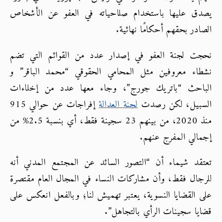
يصدق عليها باستخدام صلاحياته في العفو عن الأشخاص 
الصادر بحقهم أحكامًا نهائية.
نحجت لجنة العفو في إصدار عدد من القوائم التي تضم 
نشطاء معروفين مثل المحامي الحقوقي “محمد الباقر” و 
الباحث “باتريك جورج”، وجاء معها عدد من إخلاءات 
السبيل، لكن رصدت
لجنة العدالة
 إفراجات عن حوالي 915 
منذ 2020، من بينهم 23 سجينة فقط، أي بنسبة 2.5% من 
إجمالي المفرج عنهم.
تعتقد شيماء أن “التصور السائد عن المجتمع المدني أنه 
للرجال فقط، وأن مشاركات النساء في المجال العام مقتصرة 
على القضايا النسوية، يعتبر تهميش لنا؛ وبالفعل انعكس على 
قضايا سجينات الرأي بالتجاهل”.