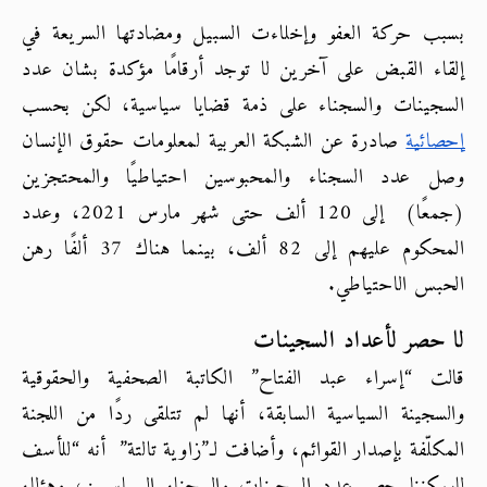
بسبب حركة العفو وإخلاءت السبيل ومضادتها السريعة في 
إلقاء القبض على آخرين لا توجد أرقامًا مؤكدة بشان عدد 
السجينات والسجناء على ذمة قضايا سياسية، لكن بحسب
إحصائية
 صادرة عن الشبكة العربية لمعلومات حقوق الإنسان 
وصل عدد السجناء والمحبوسين احتياطيًا والمحتجزين 
(جمعًا)  إلى 120 ألف حتى شهر مارس 2021، وعدد 
المحكوم عليهم إلى 82 ألف، بينما هناك 37 ألفًا رهن 
الحبس الاحتياطي.
لا حصر لأعداد السجينات
قالت “إسراء عبد الفتاح” الكاتبة الصحفية والحقوقية 
والسجينة السياسية السابقة، أنها لم تتلقى ردًا من اللجنة 
المكلّفة بإصدار القوائم، وأضافت لـ”زاوية تالتة”  أنه “للأسف 
لايمكننا حصر عدد السجينات والسجناء السياسيين؛ وهؤلاء 