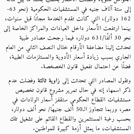
إلى ستة آلاف جنيه في المستشفيات الحكومية (نحو 63-
162 دولار)، التي كانت تقدم الخدمة مجانًا قبل سنوات،
بينما ارتفعت الأسعار داخل العيادات والمراكز الخاصة إلى
نحو 30 ألفًا/631 دولار، فيما رجحت مصادر طبية
تحدثت إلينا مضاعفة الأرقام خلال النصف الثاني من العام
الجاري بسبب زيادة أسعار الأدوية والمستلزمات الطبية،
فضلًا عن احتمال تفعيل قانون الخصخصة.
وتقول المصادر التي تحدثت إلى
زاوية ثالثة
وفضلت عدم
ذكر اسمها، إنه في حال تمرير مشروع قانون تخصيص
مستشفيات القطاع الحكومي ستقفز أسعار الولادات في
مصر، وربما تتجاوز الـ50 ألف جنيهًا/ نحو ألف دولار،
بحسب رغبة المستثمرين والقطاع القائم على تشغيل تلك
المستشفيات؛ ما يمثل أزمة كبيرة للمواطنين.