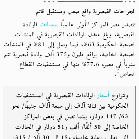
الجراحات القيصرية واقع صعب ومستقبل قاتم
تتصدر مصر المراكز الأولى عالميًا
بمعدلات
الولادة
القيصرية، وبلغ معدل الولادات القيصرية في المنشآت
الصحية الحكومية 63%، فيما وصل إلى 81% في المنشآت
الصحية الخاصة، بواقع مليون و375 ألف ولادة قيصرية تتم
سنوياً في مصر، 77.6% منها في مستشفيات القطاع
الخاص”.
وتتراوح
أسعار
الولادات القيصرية في المستشفيات
الحكومية بين ثلاثة آلاف إلى سبعة آلاف جنيهًا/ نحو
63/ 147 دولار، بينما تصل في بعض المراكز
الخاصة إلى 50 ألفًا/ ألف و51 دولار في الحالات
التي تطلب رعاية خاصة، و15 إلى 30 ألف/ 315-