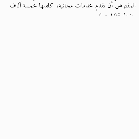
المفترض أن تقدم خدمات مجانبة، كلفتها خمسة آلاف
جنيه/ 105 دولار.
بسؤالها عن سبب التكلفة العالية نسبيًا، تقول: “المفترض
إنها مستشفى حكومي والولادة لا تزيد عن 600 جنيهًا/
12.6 دولار، لكن المستشفى لا يتوفر بها الكثير من
المستلزمات الطبية، أبلغوا زوجي بشراء مواد التخدير وسلك
لخياطة الغرز وبعض الأدوية، فضلًا عن إكرامية
الممرضات، وتكاليف أخرى في المستشفى، إجمالي المبلغ
وصل أكثر من خمسة آلاف/ 105 دولار، والخدمة
متوسطة، لا أستطيع القول إنها سيئة، كانت معقولة، لكن
سمعت في بعض المستشفيات الأخرى الخدمة أسوأ
كثيرًا”.
أما حنان (32 عامًا)، تعمل بصالون تجميل (كوافير)