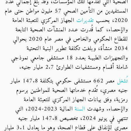
الصحية التي تقدمها تلك المؤسسات، وقد بلغ إجمالي عدد
المستفيدين من التأمين الصحي 57 مليون مواطن حتى عام
2020، بحسب
تقديرات
الجهاز المركزي للتعبئة العامة
والإحصاء، كما قُدرت عـدد المنشآت الصحية التابعة
للقطاع الحكومي والخاص في مصر عام 2020 بحوالي
2034 منشأة، وبلغت تكلفة تطوير البنية التحتية
والتجهيزات الطبيـة بعـدد 18 مستشفى جامعي نموذجي
شاملة أقسام ومستشفيات الطوارئ 2.7 مليار جنيه.
تُشغل
مصر 662 مستشفى حكومي بتكلفة 147.8 مليار
جنيه مصري، تُقدم خدماتها الصحية للمواطنين برسوم
رمزية، وفق بيانات الجهاز المركزي للتعبئة العامة
والإحصاء. وشهدت
السنة
المالية 2023-2024، التي
تنتهي في يونيو 2024، تخصيص 147.8 مليار جنيه
مصري للإنفاق على قطاع الصحة، وهو ما يعادل 3.1 مليار