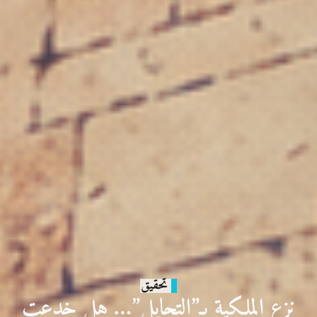
تحقيق
نزع الملكية بـ”التحايل”… هل خدعت