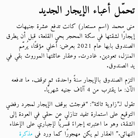
مّل أعباء الإيجار الجديد
 محمد (اسم مستعار) كانت تدفع عشرة جنيهات
ارًا لشقتها في سكة المحجر بحي القلعة، قبل أن يطرق
الصندوق بابها عام 2021 بعرض: أخلي مؤقتًا، يُرمَّم
نزل، تعودين. غادرت. وعقار عائلتها الموروث بقي في
الصندوق.
زم الصندوق بالإيجار سنةً واحدة، ثم توقف. ما تدفعه
ما يقترب من 4 آلاف جنيه شهريًّا.
ل لـ”زاوية ثالثة”: “فوجئت بوقف الإيجار لمجرد رفضي
وقيع على استمارة تفيد تنازلي عن حقي في العودة إلى
قة، وهو ما اعتبرته إجراءً قسريًّا لإجباري على الإخلاء
هائي.” العقار لم يكن مهجورًا كما ورد في
مذكرة