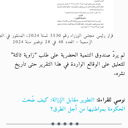
قرار رئيس مجلس الوزراء رقم 3530 لسنة 2024، المنشور في الجريدة
الرسمية – العدد 48 في 28 نوفمبر سنة 2024
يردّ صندوق التنمية الحضرية على طلب “زاوية ثالثة”
عليق على الوقائع الواردة في هذا التقرير حتى تاريخ
ه.
ي للقراءة:
التطوير مقابل الإزالة: كيف ضّحت
كومة بمواطنيها من أجل الطرق؟