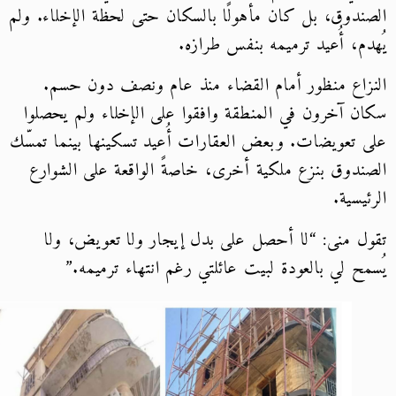
ندوق، بل كان مأهولًا بالسكان حتى لحظة الإخلاء. ولم
دم، أُعيد ترميمه بنفس طرازه.
زاع منظور أمام القضاء منذ عام ونصف دون حسم.
ن آخرون في المنطقة وافقوا على الإخلاء ولم يحصلوا
 تعويضات. وبعض العقارات أُعيد تسكينها بينما تمسّك
ندوق بنزع ملكية أخرى، خاصةً الواقعة على الشوارع
ئيسية.
ل منى: “لا أحصل على بدل إيجار ولا تعويض، ولا
مح لي بالعودة لبيت عائلتي رغم انتهاء ترميمه.”