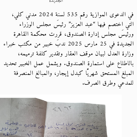
الجديدة
في الدعوى الموازية رقم 535 لسنة 2024 مدني كلي،
ي اختصم فيها “عبد العزيز” رئيسَ مجلس الوزراء
يسَ مجلس إدارة الصندوق، قررت محكمة القاهرة
الجديدة في 25 مارس 2025 ندبَ خبير من مكتب خبراء
رة العدل لبيان موقف العقار وتقدير كلفة ترميمه،
اطلاع على استمارة الصندوق. ويشمل عمل الخبير تحديد
بلغ المستحق شهريًّا كبدل إيجار، والمبالغ المنصرفة
دعي وطرق الصرف.