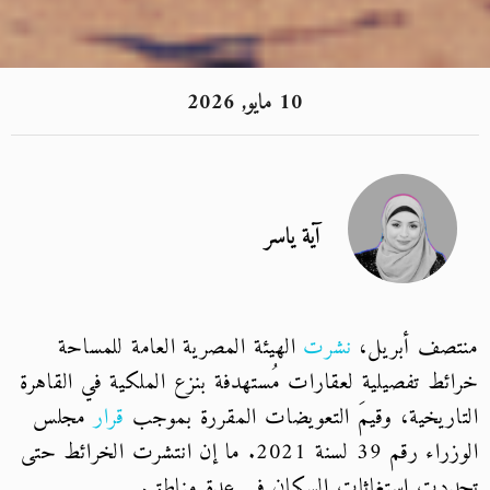
10 مايو, 2026
آية ياسر
صف أبريل،
نشرت
الهيئة المصرية العامة للمساحة
ئط تفصيلية لعقارات مُستهدفة بنزع الملكية في القاهرة
اريخية، وقيمَ التعويضات المقررة بموجب
قرار
مجلس
الوزراء رقم 39 لسنة 2021. ما إن انتشرت الخرائط حتى
دت استغاثات السكان في عدة مناطق.