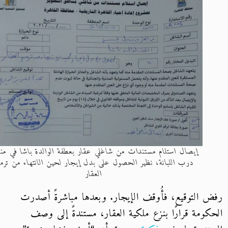
إيصال استلام مستندات من شاغلي عقار بعطفة الوالدة باشا في منطقة
درب اللبانة، نظير الحصول على بدل إيجار لحين الانتهاء من ترميم
العقار
 التوقيع، فأُوقف الإيجار. وبعدها مباشرةً أصدرت
كومة قرارًا بنزع ملكية العقار، مستندةً إلى وصف