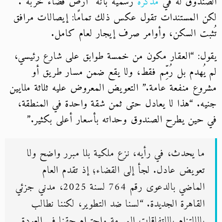
ندوق له في
مذكرة
رسمية بأنه “أرض فضاء خربة”.
 المستندات تقول عكس ذلك تمامًا: إيصالات مرافق
بت السكن، وأوامر صرف إيجار لعام كامل.
ل: “العقار مكون من خمسة طوابق على شارع رئيسي،
يُهدم بل رُمِّم فقط، ولا يقع ضمن مسار طريق أو
وع منفعة عامة.” التعويض المعروض عليه ثلاثة ملايين
ه. “هذا لا يعادل حتى ثمن شقة واحدة في المنطقة،
حين يطرح الصندوق وحداته بأسعار أعلى بكثير.”
ما يحدث، في رأيه، نزع ملكية بلا مبرر واضح ولا
تعويض عادل. لجأ إلى القضاء؛ إذ تقدم العام
الماضي بالدعوى رقم 764 لسنة 2025، مدني جزئي
القاهرة الجديدة. “لسنا ضد التطوير، لكننا نطالب
بالالتزام بالاتفاقات المبرمة واحترام حقنا في العودة