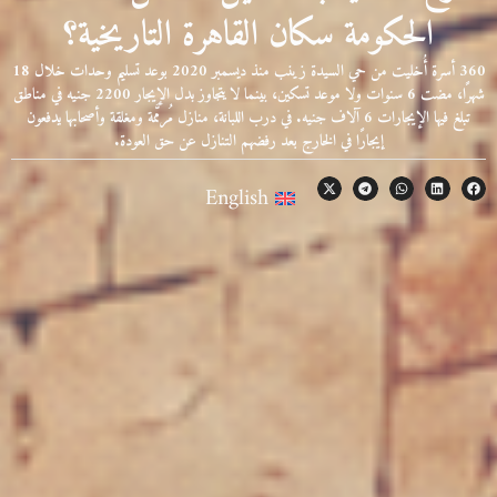
الحكومة سكان القاهرة التاريخية؟
360 أسرة أُخليت من حي السيدة زينب منذ ديسمبر 2020 بوعد تسليم وحدات خلال 18
شهرًا، مضت 6 سنوات ولا موعد تسكين، بينما لا يتجاوز بدل الإيجار 2200 جنيه في مناطق
تبلغ فيها الإيجارات 6 آلاف جنيه. في درب اللبانة، منازل مُرمَّمة ومغلقة وأصحابها يدفعون
إيجارًا في الخارج بعد رفضهم التنازل عن حق العودة.
English