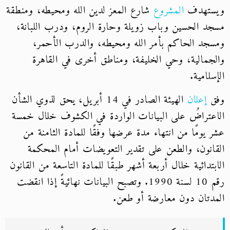
ستهدف
المشروع
شارع المعز لدين الله ومحيطه، ومنطقة
د الحسين وباب زويلة وحارة الروم، ودرب اللبانة،
جد الحاكم بأمر الله ومحيطه، والدرب الأحمر،
جمالية، وحي الخليفة، ومناطق أخرى في القاهرة
سلامية.
إعلان
الهيئة الصادر في 14 أبريل، يحق لذوي الشأن
عتراضُ على البيانات الواردة في الكشوف خلال خمسة
 يومًا من انتهاء مدة عرضها وفقًا للمادة الثامنة من
انون، والطعن على تقدير التعويضات أمام المحكمة
بتدائية خلال أربعة أشهر طبقًا للمادة التاسعة من القانون
رقم 10 لسنة 1990. وتصبح البيانات نهائيةً إذا انقضت
دتان دون معارضة أو طعن.