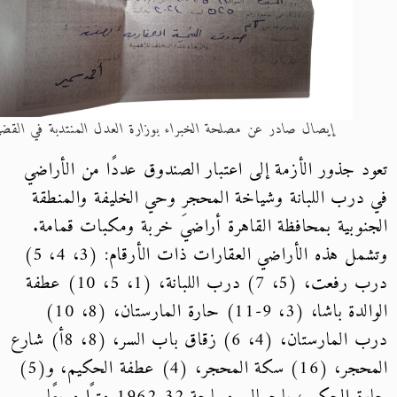
إيصال صادر عن مصلحة الخبراء بوزارة العدل المنتدبة في القضية
د جذور الأزمة إلى اعتبار الصندوق عددًا من الأراضي
درب اللبانة وشياخة المحجر وحي الخليفة والمنطقة
نوبية بمحافظة القاهرة أراضيَ خربة ومكبات قمامة.
وتشمل هذه الأراضي العقارات ذات الأرقام: (3، 4، 5)
درب رفعت، (5، 7) درب اللبانة، (1، 5، 10) عطفة
الوالدة باشا، (3، 9-11) حارة المارستان، (8، 10)
درب المارستان، (4، 6) زقاق باب السر، (8، 8أ) شارع
المحجر، (16) سكة المحجر، (4) عطفة الحكيم، و(5)