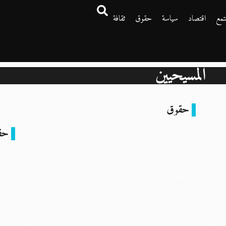
تمع
اقتصاد
سياسة
حقوق
ثقافة
المسيحيين
حقوق
هل تغيّرت
حق
السعودية؟..
بين ال
المسيحيون
والقان
لمصريون يختبرون
مسيحيات 
حدود الانفتاح
لهن ال