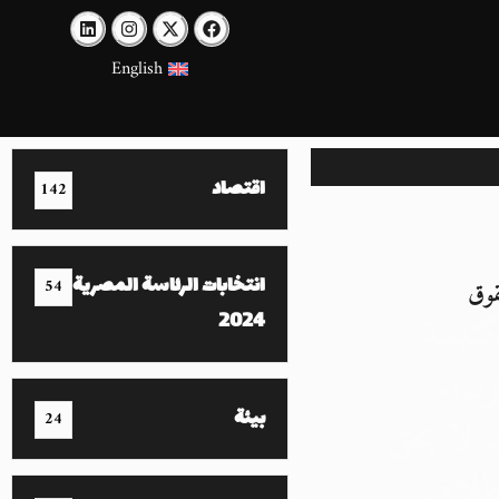
English
اقتصاد
142
انتخابات الرئاسة المصرية
وق
54
كنيسة
2024
ون..
بيئة
لا يحق
24
طلاق