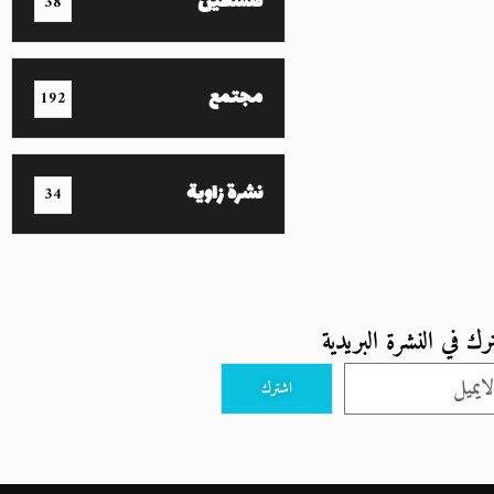
فلسطين
38
مجتمع
192
نشرة زاوية
34
رك في النشرة البريدية
اشترك