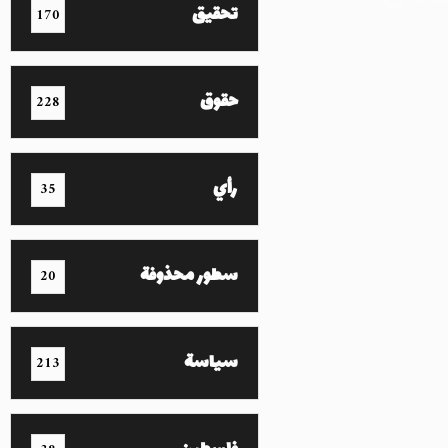
تحقيق
170
حقوق
228
رأي
35
سطور محذوفة
20
سياسة
213