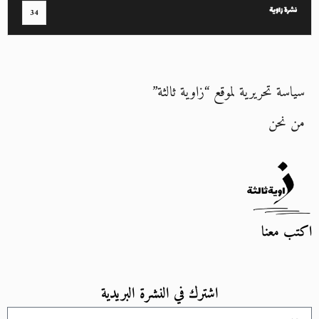
نشرة زاوية
34
سياسة تحريرية لموقع “زاوية ثالثة”
من نحن
اكتب معنا
اشترك في النشرة البريدية