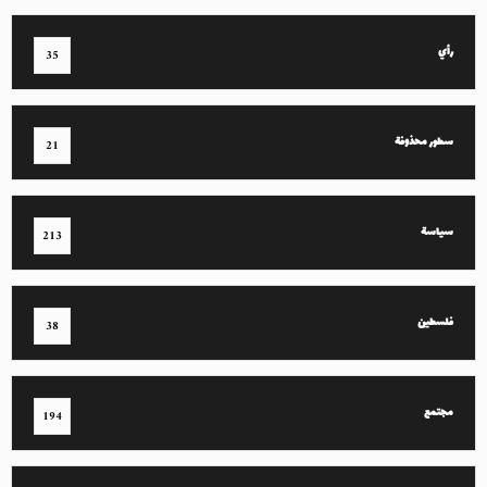
رأي
35
سطور محذوفة
21
سياسة
213
فلسطين
38
مجتمع
194