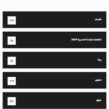
اقتصاد
145
انتخابات الرئاسة المصرية 2024
54
بيئة
24
تحقيق
170
حقوق
231