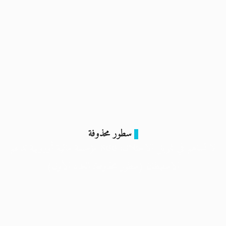
سطور محذوفة
لا تساهم في تمويل الاحتلال: 800 مؤسسة مالية أوروبية تدعم
الاستيطان (سطور محذوفة: العدد الأول)
30 نوفمبر 2024