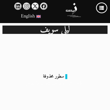
English
ليلى سويف
سطور محذوفة
سكرها 20.. وحاجتها للعدالة لا تُقاس
30 مايو 2025