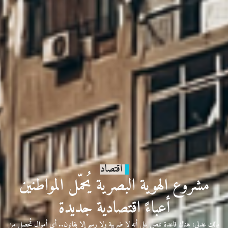
اقتصاد
مشروع الهوية البصرية يُحمّل المواطنين
أعباءً اقتصادية جديدة
مالك عدلي: هناك قاعدة تنص على أنه لا ضريبة ولا رسم إلا بقانون.. أي أموال تُحصل من