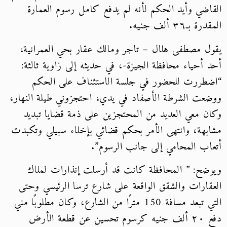
القاضي وأيد الحكم لأنه لم يدفع كامل رسوم العمارة
المقدرة بـ٣٦ ألف جنيه.
يقول مصطفى هلال – تاجر ومالك عقار بحي العمرانية،
أحد أحياء محافظة الجيزة-، في حديثه إلى زاوية ثالثة:
“اضطررت للحضور في جلسة الاستئناف على الحكم
ووضعت الشرطة الأصفاد في يدي، احتجزوني طيلة النهار،
وكان معي العديد من المحتجزين على ذمة قضايا تبديد
مشابهة، وانتهى الأمر بحكم قضائي بإخلاء سبيلي وتكبدت
أتعاب المحامي إلى جانب الرسوم”.
ويوضح: ” المحافظة كانت قد أرسلت إنذارات لملاك
العقارات والشقق الواقعة على شارع ترسا الرئيسي وحتى
التي تبعد مسافة 150 مترًا من الشارع، وكان مطلوبًا مني
دفع ٢٠ ألف جنيه كرسوم تحسين عن قطعة الأرض