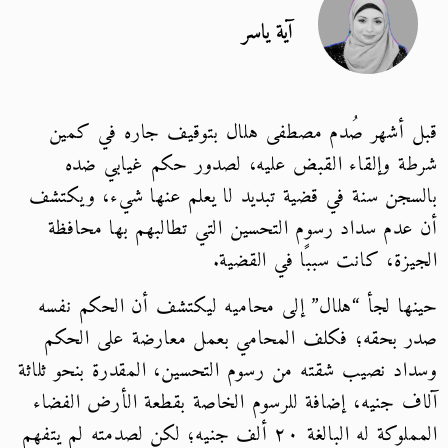
آية ياسر
قبل أشهر صُدم مصطفى هلال بتوقيف جاره في كمين
شرطة وإلقاء القبض عليه، لصدور حكم غيابي ضده
بالسجن سنة في قضية تبديد لا يعلم عنها شيء، ويكتشف
أن عدم سداد رسوم التحسين التي تطالبهم بها محافظة
الجيزة، كانت سببًا في القضية.
حينها لجأ “هلال” إلى محاميه ليكتشف أن الحكم نفسه
صدر بحقه؛ فكلف المحامي بعمل معارضة على الحكم
وسداد نصيب شقته من رسوم التحسين، المقدرة بنحو ثلاثة
آلاف جنيه، إضافة للرسوم الخاصة بقطعة الأرض الفضاء
المملوكة له البالغة ٢٠ ألف جنيه؛ لكن لصدمته لم يتفهم