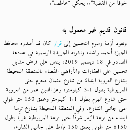
خوفًا من القضية”.. يحكي “عاطف”.
قانون قديم غير معمول به
وتعود أزمة رسوم التحسين إلى
قرار
كان قد أصدره محافظ
الجيزة أحمد راشد، ونشرته الجريدة الرسمية في عددها
الصادر في 18 ديسمبر 2019، ينص على فرض مقابل
تحسين على العقارات والأراضي الفَضاء بالمنطقة المحيطة
بشارع العروبة ابتداءً من شارع عثمان محرم حتى
المريوطية بطول 3.1 كيلومتر، وعز الدين عمر من العروبة
حتى شارع الهرم بطول 1.1 كيلومتر وعمق 150 متر طولي
على جانبي الشارع، وفي المنطقة المحيطة بشارع ترسا
ابتداء من ترعة الزمر شرقًا حتى ترعة المريوطية غربًا بطول
6150 متر طولى بعمق 150 م/ط على جانبي الشارع.