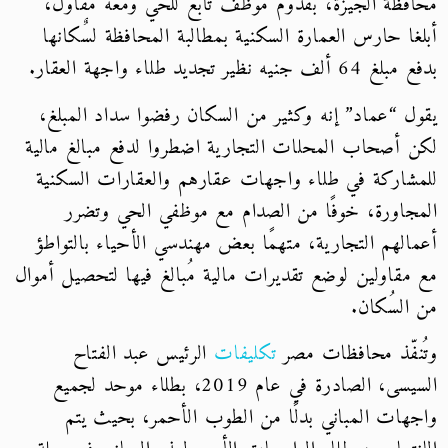
محافظة الجيزة، بقدوم موظف تابع للحي ومعه مقاول،
أبلغا حارس العمارة السكنية بمطالبة المحافظة لسٌكانها
بدفع مبلغ 64 ألف جنيه نظير تجديد طلاء واجهة العقار.
يقول “عماد” إنه وكثير من السكان رفضوا سداد المبلغ،
لكن أصحاب المحلات التجارية اضطروا لدفع مبالغ مالية
للمشاركة في طلاء واجهات عقارهم والعقارات السكنية
المجاورة، خوفًا من الصدام مع موظفي الحي وتضرر
أعمالهم التجارية، متهمًا بعض مهندسي الأحياء بالتواطؤ
مع مقاولين لوضع تقديرات مالية مُبالغ فيها لتحصيل أموال
من السُكان.
وتُنفّذ محافظات مصر
تكليفات
الرئيس عبد الفتاح
السيسى، الصادرة في عام 2019، بطلاء موحد لجميع
واجهات المباني بدلًا من الطوب الأحمر، بحيث يتم