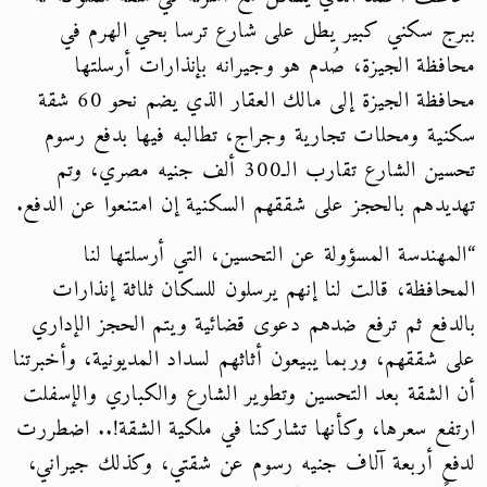
ببرج سكني كبير يطل على شارع ترسا بحي الهرم في
محافظة الجيزة، صُدم هو وجيرانه بإنذارات أرسلتها
محافظة الجيزة إلى مالك العقار الذي يضم نحو 60 شقة
سكنية ومحلات تجارية وجراج، تطالبه فيها بدفع رسوم
تحسين الشارع تقارب الـ300 ألف جنيه مصري، وتم
تهديدهم بالحجز على شققهم السكنية إن امتنعوا عن الدفع.
“المهندسة المسؤولة عن التحسين، التي أرسلتها لنا
المحافظة، قالت لنا إنهم يرسلون للسكان ثلاثة إنذارات
بالدفع ثم ترفع ضدهم دعوى قضائية ويتم الحجز الإداري
على شققهم، وربما يبيعون أثاثهم لسداد المديونية، وأخبرتنا
أن الشقة بعد التحسين وتطوير الشارع والكباري والإسفلت
ارتفع سعرها، وكأنها تشاركنا في ملكية الشقة!.. اضطررت
لدفع أربعة آلاف جنيه رسوم عن شقتي، وكذلك جيراني،