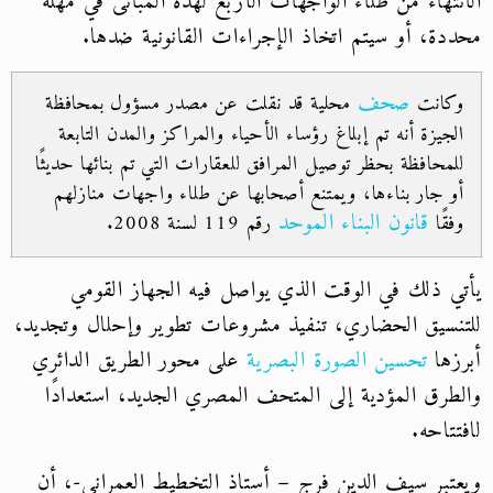
الانتهاء من طلاء الواجهات الأربع لهذه المبانى في مهلة
محددة، أو سيتم اتخاذ الإجراءات القانونية ضدها.
صحف
وكانت
محلية قد نقلت عن مصدر مسؤول بمحافظة
الجيزة أنه تم إبلاغ رؤساء الأحياء والمراكز والمدن التابعة
للمحافظة بحظر توصيل المرافق للعقارات التي تم بنائها حديثًا
أو جار بناءها، ويمتنع أصحابها عن طلاء واجهات منازلهم
قانون البناء الموحد
وفقًا
رقم 119 لسنة 2008.
يأتي ذلك في الوقت الذي يواصل فيه الجهاز القومي
للتنسيق الحضاري، تنفيذ مشروعات تطوير وإحلال وتجديد،
أبرزها
تحسين الصورة البصرية
على محور الطريق الدائري
والطرق المؤدية إلى المتحف المصري الجديد، استعدادًا
لافتتاحه.
ويعتبر سيف الدين فرج – أستاذ التخطيط العمراني-، أن