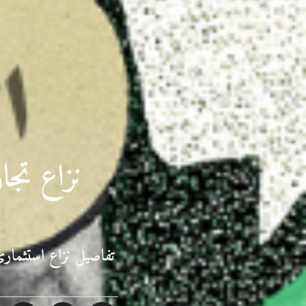
نزاع تج
تفاصيل نزاع استثما