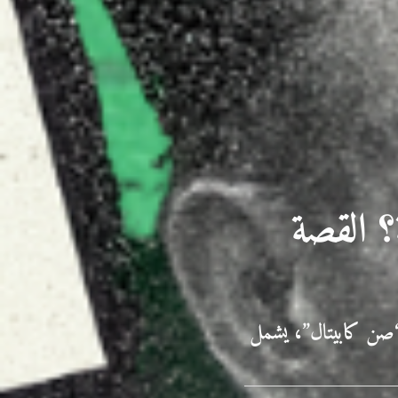
 القصة
صن كابيتال”، يشمل