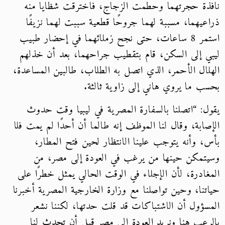
ذة حجرتهما وحطمت الزجاج، فاخترقت شظايا منه
عيهما، مسببة لهما جروحًا قطعية سببت لهما نزيفًا
استمر 8 ساعات، حتى نجح زملائهما في إحضار طبيب
ي إلى السكن، قام بتقطيب جراحهما، بعد أن خذلهم
لال الأحمر، الذي اتصل به الطلاب، طالبين المساعدة،
ب ما يروي هاني إلى زاوية ثالثة.
ل: “اتصلنا بالسفارة المصرية في ليبيا وقت حدوث
صابة، وقال لنا الموظف إنه طالما أن أحدًا لم يمت فلا
، وأنه يتوجب علينا الانتظار لحين فتح المطار،
تمكن حينها من يرغب في العودة إلى مصر، من
غادرة، لأن الإجلاء في الوقت الحالي يمثل خطرًا على
تنا، وحين تواصلنا مع وزارة الخارجية المصرية أخبرنا
سؤول أن الاشتباكات قد قلت حدتها، لكننا نشعر
رعب هنا ونريد العودة إلى مصر قبل أن تحدث لنا