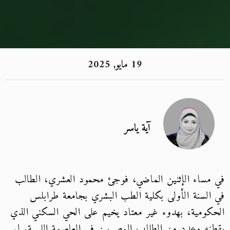
19 مايو, 2025
آية ياسر
مساء الإثنين الماضي، فوجئ محمود العشري، الطالب
السنة الأولى بكلية الطب البشري بجامعة طرابلس
كومية، بهدوء غير معتاد يخيم على الحي السكني الذي
نه وعدد من الطلاب المصريين في العاصمة الليبية. لم