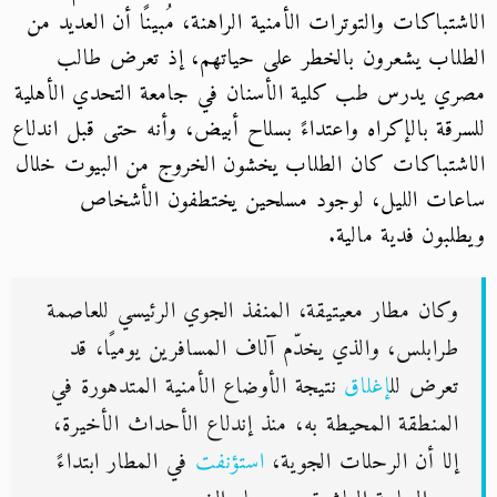
شتباكات والتوترات الأمنية الراهنة، مُبينًا أن العديد من
لاب يشعرون بالخطر على حياتهم، إذ تعرض طالب
ي يدرس طب كلية الأسنان في جامعة التحدي الأهلية
رقة بالإكراه واعتداءً بسلاح أبيض، وأنه حتى قبل اندلاع
شتباكات كان الطلاب يخشون الخروج من البيوت خلال
ات الليل، لوجود مسلحين يختطفون الأشخاص
لبون فدية مالية.
وكان مطار معيتيقة، المنفذ الجوي الرئيسي للعاصمة
طرابلس، والذي يخدّم آلاف المسافرين يوميًا، قد
تعرض لل
إغلاق
نتيجة الأوضاع الأمنية المتدهورة في
المنطقة المحيطة به، منذ إندلاع الأحداث الأخيرة،
إلا أن الرحلات الجوية،
استؤنفت
في المطار ابتداءً