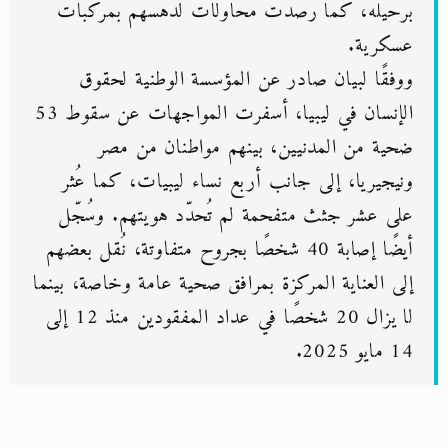
برحيله، كما رُصدت محاولات لدهسهم بمركبات
عسكرية.
ووفقًا لبيان صادر عن المؤسسة الوطنية لحقوق
الإنسان في ليبيا، أسفرت المواجهات عن سقوط 53
ضحية من المدنيين، بينهم مواطنان من مصر
ونيجيريا، إلى جانب أربع نساء ليبيات، كما عُثر
على عشر جثث متفحمة لم تُحدّد هويتهم. وسُجّل
أيضًا إصابة 40 شخصًا بجروح متفاوتة، نُقل بعضهم
إلى العناية المركزة بمرافق صحية عامة وخاصة، بينما
لا يزال 20 شخصًا في عداد المفقودين منذ 12 إلى
14 مايو 2025.