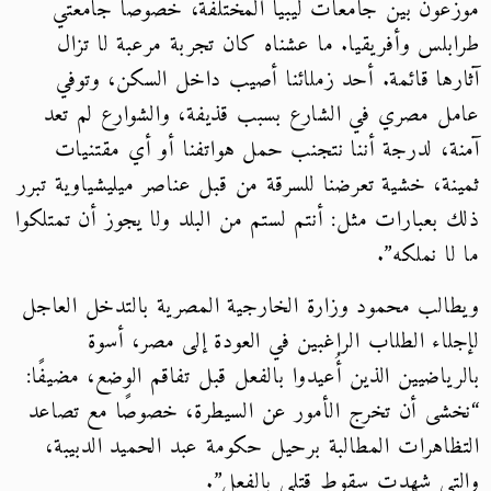
عون بين جامعات ليبيا المختلفة، خصوصًا جامعتي
بلس وأفريقيا. ما عشناه كان تجربة مرعبة لا تزال
رها قائمة. أحد زملائنا أصيب داخل السكن، وتوفي
ل مصري في الشارع بسبب قذيفة، والشوارع لم تعد
ة، لدرجة أننا نتجنب حمل هواتفنا أو أي مقتنيات
نة، خشية تعرضنا للسرقة من قبل عناصر ميليشياوية تبرر
 بعبارات مثل: أنتم لستم من البلد ولا يجوز أن تمتلكوا
لا نملكه”.
الب محمود وزارة الخارجية المصرية بالتدخل العاجل
لاء الطلاب الراغبين في العودة إلى مصر، أسوة
رياضيين الذين أُعيدوا بالفعل قبل تفاقم الوضع، مضيفًا:
شى أن تخرج الأمور عن السيطرة، خصوصًا مع تصاعد
ظاهرات المطالبة برحيل حكومة عبد الحميد الدبيبة،
تي شهدت سقوط قتلى بالفعل”.