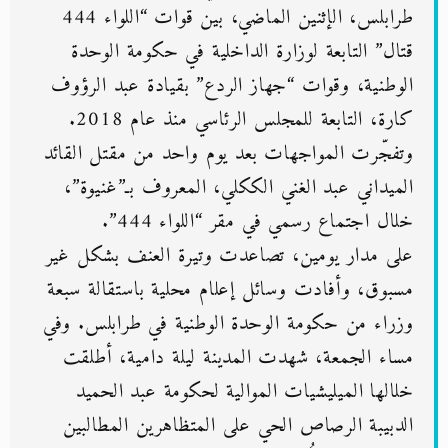
طرابلس، الإثنين الماضي، بين قوات “اللواء 444
قتال” التابعة لوزارة الداخلية في حكومة الوحدة
الوطنية، وقوات “جهاز الردع” بقيادة عبد الرؤوف
كارة، التابعة للمجلس الرئاسي منذ عام 2018.
وتفجّرت المواجهات بعد يوم واحد من مقتل القائد
الميداني عبد الغني الككلي، المعروف بـ”غنيوة”،
خلال اجتماع رسمي في مقر “اللواء 444”.
على مدار يومين، تصاعدت وتيرة العنف بشكل غير
مسبوق، وأفادت وسائل إعلام محلية باستقالة سبعة
وزراء من حكومة الوحدة الوطنية في طرابلس. وفي
مساء الجمعة، شهدت المدينة ليلة دامية، أطلقت
خلالها الميليشيات الموالية لحكومة عبد الحميد
الدبيبة الرصاص الحي على المتظاهرين المطالبين