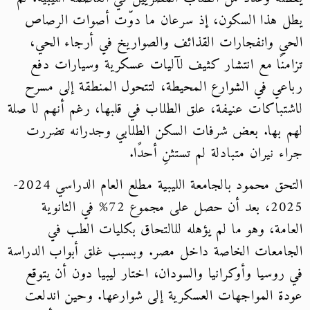
 هذا السكون، إذ سرعان ما دوّت أصوات الرصاص
ي وانفجارات القذائف والصواريخ في أرجاء الحي،
منًا مع انتشار كثيف لآليات عسكرية وسيارات دفع
عي في الشوارع المحيطة، لتتحول المنطقة إلى مسرح
تباكات عنيفة، علق الطلاب في قلبها، رغم أنهم لا صلة
 بها. بعض شرفات السكن الطلابي وجدرانه تضررت
ء نيران متبادلة لم تستثنِ أحدًا.
التحق محمود بالجامعة الليبية مطلع العام الدراسي 2024-
2025، بعد أن حصل على مجموع 72% في الثانوية
امة، وهو ما لم يؤهله للالتحاق بكليات الطب في
امعات الخاصة داخل مصر. وبسبب غلق أبواب الدراسة
روسيا وأوكرانيا والسودان، اختار ليبيا دون أن يتوقع
ة المواجهات العسكرية إلى شوارعها. وحين اندلعت