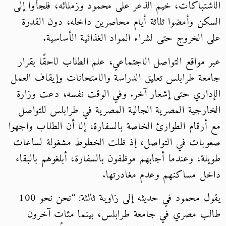
شتباكات، خيم الذعر على محمود وزملائه، فلجأوا إلى
كن وأمضوا ثلاثة أيام محاصرين داخله، دون القدرة
 الخروج حتى لشراء المواد الغذائية الأساسية.
 مواقع التواصل الاجتماعي، علم الطلاب لاحقًا بقرار
عة طرابلس تعليق الدراسة والامتحانات وإيقاف العمل
داري حتى إشعار آخر. وفي الوقت نفسه، دعت وزارة
ارجية المصرية الجالية المصرية في طرابلس للتواصل
أرقام الطوارئ الخاصة بالسفارة، إلا أن الطلاب واجهوا
بات في التواصل، إذ ظلت الخطوط مشغولة لساعات
لة، وعندما أجابهم موظفون بالسفارة، أبلغوهم بالبقاء
ل مساكنهم وعدم مغادرتها.
ل محمود في حديثه إلى
زاوية ثالثة
: “نحن نحو 100
ب مصري في جامعة طرابلس، بينما مئات آخرون