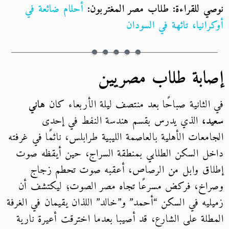
ي للقراءة: طلاب مصر المغتربون:
أحلام ضائعة في
رانيا، تائهة في السودان
ابة طلاب مصريين
الثانية صباحًا بعد منتصف ليلة الأربعاء كان
هاني
د،
الذي يدرس بقسم هندسة النفط في إحدى
امعات الأهلية بالعاصمة الليبية طرابلس، نائمًا في غرفته
ل السكن الطلابي بمنطقة السراج، حين أيقظه صوت
اق وابل من الرصاص، أعقبه صوت تحطم زجاج
اخ، فركض مسرعًا تجاه مصر الصوت؛ ليكتشف أن
ليه في السكن “أحمد” و”خالد” اللذان يقيمان في الغرفة
طلة على الشارع، قد أصيبا بعدما اخترقت أعيرة نارية