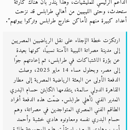
اعم الرئيسي للمليشيات، وهذا ينذر بأن هناك كارثة
دث، وحتى الليبيين من أهالي طرابلس قد نزحت
اد كبيرة منهم لأماكن خارج طرابلس وتركوا بيوتهم”.
ارتكزت خطة الإجلاء على نقل الرياضيين المصريين
إلى مدينة مصراتة الليبية الآمنة نسبيًا، كونها بعيدة
عن بؤرة الاشتباكات في طرابلس، ثم إعادتهم جوًا
إلى مصر. وبحلول مساء 14 مايو 2025، وصلت
الدفعة الأولى من البعثة الرياضية المصرية إلى مطار
القاهرة الدولي سالمة،
يتقدمها الكابتن حسام البدري
المدير الفني لأهلي طرابلس
. ضمّت هذه الدفعة أفراد
الطاقم الفني المصري المتواجدين في مصراتة، وهم
حسام البدري نفسه ومعاونوه هادي خشبة وأحمد
أيوب وهادي السعيد. استقلّت هذه المجموعة طائرة