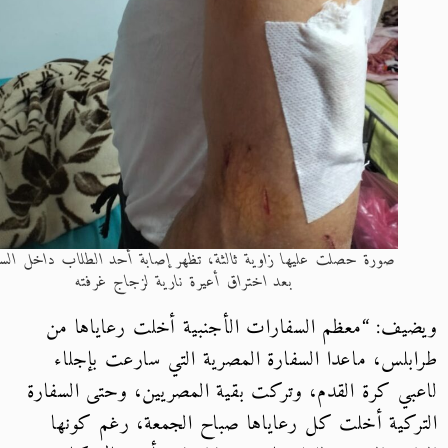
صورة حصلت عليها زاوية ثالثة، تظهر إصابة أحد الطلاب داخل السكن،
بعد اختراق أعيرة نارية لزجاج غرفته
يف: “معظم السفارات الأجنبية أخلت رعاياها من
بلس، ماعدا السفارة المصرية التي سارعت بإجلاء
بي كرة القدم، وتركت بقية المصريين، وحتى السفارة
ركية أخلت كل رعاياها صباح الجمعة، رغم كونها