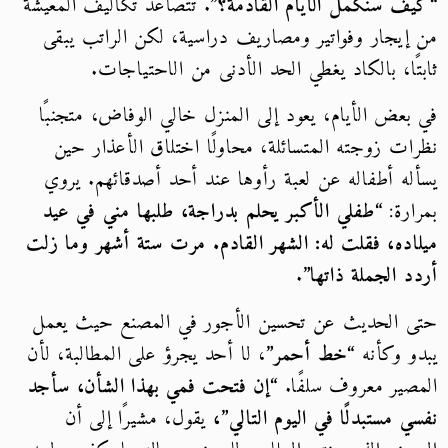
“كيف سنكمل الأيام القادمة؟”
. تتصاعد تكاليف المعيشة
من إيجار وفواتير ومصاريف دراسية، لكن الراتب يبقى
ثابتًا، بالكاد يغطي الحد الأدنى من الاحتياجات.
في بعض الأيام، يعود إلى المنزل خالي الوفاض، متجنبًا
نظرات زوجته المتسائلة، محاولًا اختلاق الأعذار حين
يسأله أطفاله عن لعبة رأوها عند أحد أصدقائهم. يروي
بمرارة:
“طفلي الأكبر يحلم بدراجة، طلبها مني في عيد
ميلاده، فقلت له: الشهر القادم. مرت ستة أشهر وما زلت
أردد الجملة ذاتها”
.
حتى الحديث عن تحسين الأجور في المصنع حيث يعمل
يبدو وكأنه
“خط أحمر”
، لا أحد يجرؤ على المطالبة، لأن
المصير معروف سلفًا.
“إن فتحت فمي بهذا الشأن، سأجد
نفسي مستبدلًا في اليوم التالي”،
يقول، مشيرًا إلى أن