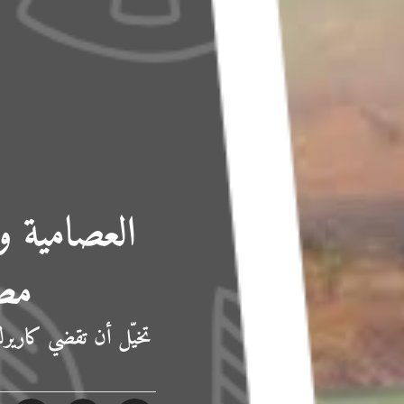
العصامية و
مصر
تخيّل أن تقضي كاريرك