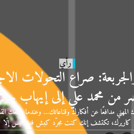
رأي
الجربعة: صراع التحولات الاج
 من محمد علي إلى إيهاب جل
 المهني مدافعًا عن أفكارك وقناعاتك… وعندما يضعك الق
كاريرك، تكتشف إنك كنت مجرّد كبش فداء ليس إلّا