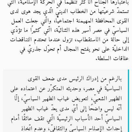
باعتبارها الجناح الأكثر تنظيمًا في الحركة الإسلاميّة، الّتي
تستمدّ شرعيّتها من الخطاب الدينيّ الّذي يجد هوى لدى
القوى المحافظة المهيمنة اجتماعيًّا، والّتي جعلت العمل
السياسيّ في مصر أسير هذه الثنائيّة، الّتي كثيرًا ما تؤدّي
إلى حالة من الاستقطاب، تزول عندما تحتدم التناقضات
الداخليّة على نحو يفتح المجال أم تحوّل جذريّ في
علاقات السلطة.
بالرغم من إدراك الرئيس مدى ضعف القوى
السياسيّة في مصر، وحديثه المتكرّر عن اعتماده على
الظهير الشعبيّ، لتعويض غياب الظهير السياسيّ، إلّا
أنّه ليس واضحًا إلى أيّ مدى يعدّ غياب الظهير
السياسيّ أحد الأسباب الرئيسيّة الّتي تقف عائقًا أمام
إحداث الإصلاح السياسيّ والثقافيّ، وعدم اتّخاذ