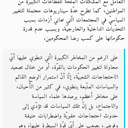
التعامل مع المشكلات الملحّة للقطاعات الكبيرة من
المواطنين، كما تطرح عدّة سيناريوهات محتملة للتغيير
السياسيّ في المجتمعات الّتي تعاني أزمات بسبب
التحدّيات الداخليّة والخارجيّة، وبسبب عدم قدرة
حكوماتها على كسب رضا المحكومين.
على الرغم من المخاطر الكبيرة الّتي تنطوي عليها أيّ
محاولة لتغيير الحكومات بالقوّة، أو من خلال تصعيد
الاحتجاجات الشعبيّة، إلّا أنّ استمرار الوضع القائم
والسياسات المتّبعة ينطوي، في كثير من الأحيان،
على مخاطر أعظم، يرصدها علماء السياسة
والاجتماع، بل إنّ تلك السياسات قد تؤدّي إلى
حدوث احتجاجات عفويّة واضطرابات عنيفة
وفوضى، يصعب على أيّ قوّة السيطرة عليها، وهو