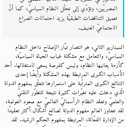
المصريّين، وتؤدّي إلى تحلّل النظام السياسيّ، كما أنّ
تعميق التناقضات الطبقيّة يزيد احتمالات الصراع
الاجتماعيّ العنيف.
السيناريو الثاني، هو انتصار تيّار الإصلاح داخل النظام
السياسيّ، والتعامل مع مشكلة غياب الحياة السياسيّة،
كأزمة يعانيها النظام، وليس كفرصة يسعى لاستغلالها. أحد
الأسباب الكبرى المرتبطة بهذه المشكلة وأيضًا إحدى
النتائج الكبرى المترتّبة على استمرارها تتعلّق بمفهوم الدولة
الّذي دخلت عليه تغيّرات كثيرة نتيجة للتطوّر التقنيّ
والعلميّ وتعقد النظام الرأسماليّ العالميّ مع صعود العولمة،
لقد تجاوز العالم مفهوم الدولة لصالح أشكال أكثر تعقيدًا
من الإدارة الفعّالة، المرتبطة بمفهوم الحكم الرشيد. لقد