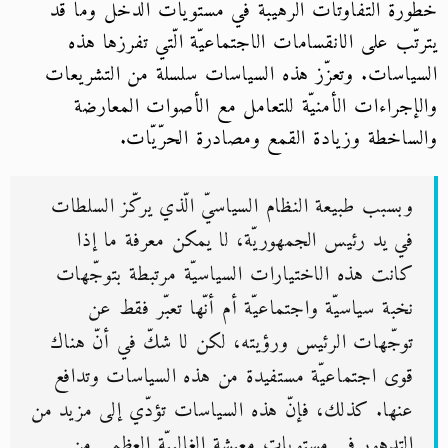
خطورة التفاوتات الرهيبة في مستويات الدخل وما قد
يترتّب على الانقسامات الاجتماعيّة الّتي تفرزها هذه
السياسات. وتعزّز هذه السياسات سلسلة من التشريعات
والإجراءات الأمنيّة للتعامل مع الأصوات المعارضة
والساخطة وزيادة القمع ومصادرة الحرّيّات.
وبسبب طبيعة النظام السياسيّ الّذي يركّز السلطات
في يد رئيس الجمهوريّة، لا يمكن معرفة ما إذا
كانت هذه الاختيارات السياسيّة مرتبطة بتوجّهات
نخبة سياسيّة واجتماعيّة أم أنّها تعبّر فقط عن
توجّهات الرئيس ورؤيته، لكن لا شكّ في أنّ هناك
قوى اجتماعيّة مستفيدة من هذه السياسات وتدافع
عنها. كذلك، فإنّ هذه السياسات تؤدّي إلى مزيد من
التدهور في مستويات معيشة الغالبيّة العظمى من