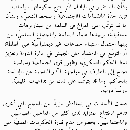
بشأن الاستقرار في البلدان الّتي تتبع حكوماتها سياسات
تزيد حدّة الانقسامات الاجتماعيّة والسخط الشعبيّ، وبشأن
ما قد يترتّب على الفراغ في السلطة من سيناريوهات
مستقبليّة، يرصدها علماء السياسة والاجتماع السياسيّ، من
بينها احتمال استيلاء جماعات غير ديمقراطيّة على السلطة،
أو التوسّع في الاعتماد على الجيش في إدارة الدولة وتعزيز
نمط الحكم العسكريّ؛ وظهور قوى اجتماعيّة وسياسيّة
تجنح إلى التطرّف في مواجهة الآثار الناجمة عن الإطاحة
بالحاكم، وما قد يترتّب على ذلك من تداعيات إقليميّة،
وربّما دوليّة.
قدّمت الأحداث في بنجلادش مزيدًا من الحجج الّتي أخرى
تدعم الاقتناع المتزايد لدى كثير من الفاعلين السياسيّين
والاجتماعيّين، بخصوص عدم قدرة الحكومات المدنيّة على