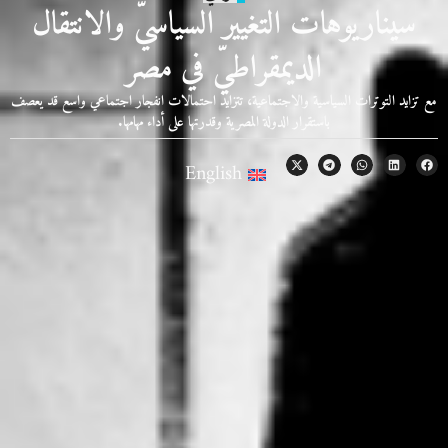
سيناريوهات التغيير السياسيّ والانتقال
الديمقراطيّ في مصر
مع تزايد التوترات السياسية والاجتماعية، تتزايد احتمالات انفجار اجتماعي واسع قد يعصف
باستقرار الدولة المصرية وقدرتها على أداء مهامها.
English