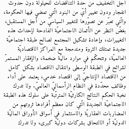
أجل التخفيف من حدّة التناقضات للحيلولة دون حدوث
انفجار ودون تغيير أيّ من البنود الّتي تمضي فيها الحكومة،
والّتي تعبّر عن تصوّرها للتغيير السياسيّ من أجل المستقبل،
بغضّ النظر عن الأثمان الاجتماعيّة الفادحة لإحداث هذه
التغييرات، وإعادة تشكيل المجتمع لصالح طبقة اجتماعيّة
جديدة تمتلك الثروة ومندمجة مع المراكز الاقتصاديّة
العالميّة، وتتحكّم في موارد ماليّة ضخمة، والإفقار المستمرّ
لشرائح في الطبقة الوسطى وانتقال الاقتصاد بشكل كامل
من الاقتصاد الإنتاجيّ إلى اقتصاد خدمي، يعتمد على أداء
وظائف محدّدة في النظام الرأسماليّ العالميّ. ولا تدرك
نخبة الحكم النتائج الكارثيّة المترتّبة على سلوك هذه الطبقة
الاجتماعيّة الجديدة الّتي كان معظم أفرادها ثروتهم من
المضاربات العقاريّة والاستثمار في أسواق الأوراق الماليّة
الدوليّة أو الالتحاق بشركات دوليّة كبرى، ولا تدرك