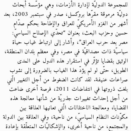
للمجموعة الدوليّة لإدارة الأزمات، وهي مؤسّسة أبحاث
دوليّة مرموقة مقرّها بروكسل، صدر في سبتمبر 2003، بعد
أشهر من الغزو الأمريكيّ للعراق والإطاحة بحكم صدّام
حسين وحزب البعث، بعنوان “تحدّي الإصلاح السياسيّ:
مصر بعد حرب العراق”، وأشار إلى ارتباط غياب حياة
سياسيّة ذات مصداقيّة في مصر، وفي معظم بلدان المنطقة،
الوثيق بقضايا تؤثّر في استقرار هذه الدول على المدى
الطويل، حتّى لو لم يؤدّ هذا الغياب بالضرورة إلى نشوب
صراعات عنيفة. لقد كانت الضغوط من أجل التغيير الّتي
بلغت ذروتها في انتفاضات 2011، فرصة أخرى ضاعت
من أجل إحداث تغييرات جذريّة من شأنها معالجة هذه
القضايا، ومعالجة الاختلالات الّتي تعانيها العلاقة بين
مكوّنات النظام السياسيّ، من ناحية، وفي العلاقة بين الدولة
والمجتمع، من ناحية أخرى، والإشكاليّات المتعلّقة بإعادة