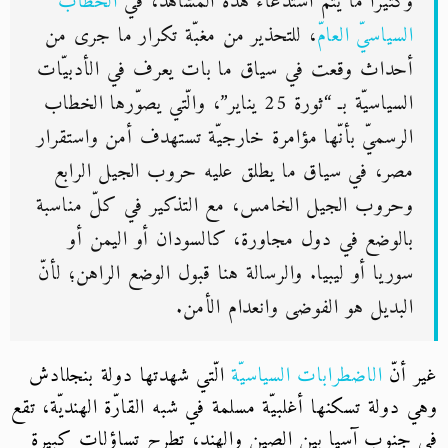
وكثيرًا ما يتمّ استدعاء هذه المشاهد، في
الخطاب
السياسيّ العامّ
، للتحذير من مغبّة تكرار ما جرى من
أحداث وقعت في سياق ما بات يعرف في الأدبيّات
السياسيّة بـ “ثورة 25 يناير”، والّتي يصوّرها الخطاب
الرسميّ بأنّها مؤامرة خارجيّة تستهدف أمن واستقرار
مصر، في سياق ما يطلق عليه حروب الجيل الرابع
وحروب الجيل الخامس، مع التذكير في كلّ مناسبة
بالوضع في دول مجاورة، كالسودان أو اليمن أو
سوريا أو ليبيا. والرسالة هنا قبول الوضع الراهن؛ لأنّ
البديل هو الفوضى وانعدام الأمن.
غير أنّ
الاضطرابات السياسيّة
الّتي شهدتها دولة بنجلادش
وهي دولة تسكنها أغلبيّة مسلمة في شبه القارّة الهنديّة، تقع
في جنوب آسيا بين الصين والهند، تطرح تساؤلات كبيرة