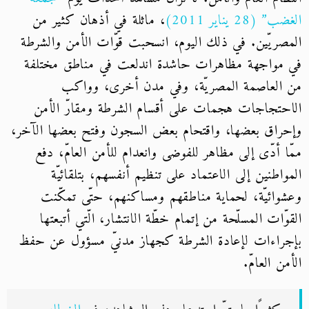
الغضب” (28 يناير 2011)
، ماثلة في أذهان كثير من
المصريّين. في ذلك اليوم، انسحبت قوّات الأمن والشرطة
في مواجهة مظاهرات حاشدة اندلعت في مناطق مختلفة
من العاصمة المصريّة، وفي مدن أخرى، وواكب
الاحتجاجات هجمات على أقسام الشرطة ومقارّ الأمن
وإحراق بعضها، واقتحام بعض السجون وفتح بعضها الآخر،
ممّا أدّى إلى مظاهر للفوضى وانعدام للأمن العامّ، دفع
المواطنين إلى الاعتماد على تنظيم أنفسهم، بتلقائيّة
وعشوائيّة، لحماية مناطقهم ومساكنهم، حتّى تمكّنت
القوّات المسلّحة من إتمام خطّة الانتشار، الّتي أتبعتها
بإجراءات لإعادة الشرطة كجهاز مدنيّ مسؤول عن حفظ
الأمن العامّ.