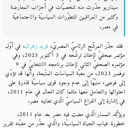
سيناريو حذّرت منه شخصيّات في أحزاب المعارضة
وكثير من المراقبين للتطوّرات السياسيّة والاجتماعيّة
في مصر.
فقد حذّر المرشّح الرئاسيّ المصريّ،
فريد زهران
، في أوّل
مؤتمر صحفيّ لإعلان ترشّحه في 3 أكتوبر 2023، وفي
مؤتمره الصحفيّ الثاني لإعلان برنامجه الانتخابيّ في 9
نوفمبر 2023، من مغبّة السياسات المتّبعة، وأنّها قد تؤدّي
إلى فوضى، منبّهًا إلى عدم وجود قوى سياسيّة قادرة على
احتوائها والتعامل معها مثلما كان الحال في عام 2011،
في إشارة إلى الفراغ السياسيّ الّذي تعانيه مصر.
ويؤكّد المسار الّذي مضت فيه مصر بعد عام 2011،
خطورة غياب الحياة السياسيّة، والّذي حذّر من مغبّته تقرير