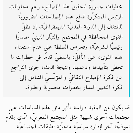
خطوات جسورة لتحقيق هذا الإصلاح، رغم محاولات
الرئيس المتكرّرة لدفع هذه الإصلاحات الضروريّة
للانتقال إلى الدولة المدنيّة الديمقراطيّة، إذ تظلّ
القوى المحافظة في المجتمع والتيّار الدينيّ مصدرًا
رئيسيًّا للشرعيّة، وتحرص السلطة على عدم استعداء
هذه القوى، على الأقلّ، بالمضيّ قدمًا في خطوات لا
تحظى بتأييدها ودعمها. ونتيجة لذلك، جرى التراجع
عن فكرة الإصلاح الثقافيّ والمؤسّسيّ الشامل إلى
فكرة التغيير المدار بخطوات محسوبة وحذرة.
قد يكون من المفيد دراسة تأثير مثل هذه السياسات على
مجتمعات أخرى شبيهة مثل المجتمع المغربيّ، الّذي يقدّم
نموذجًا آخر لإدارة سياسيّة متحيّزة لطبقات اجتماعيّة