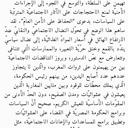
تهيمن على السلطة، والتوسّع في اللجوء إلى الإجراءات
الأمنيّة لمنع الاحتجاجات على الآثار الاجتماعيّة المترتّبة
على السياسات، بدعوى “الحفاظ على الأمن العامّ”. لقد
ساهم هذا الوضع في تحوّل النضال الاجتماعيّ والنقابيّ ضدّ
الارتفاع الهائل في أسعار الموادّ الغذائيّة، إلى نضال سياسيّ
يندّد بالقمع وخنق حرّيّة التعبير، والممارسات الّتي تتنافى
وتتعارض مع نصّ الدستور، وبروز التناقضات الاجتماعيّة
بين من يهيمنون على ثروات المغرب، والّذين لا يتجاوز
عددهم عدد أصابع اليدين، من بينهم رئيس الحكومة،
الّذي يملك محطّات للوقود وبين ملايين المغاربة الّذين
يعيشون في عشوائيّات ومدن الصفيح، دون الحدّ الأدنى من
المقوّمات الأساسيّة للعيش الكريم. صحيح أنّ السياسات
وبرامج الحكومة المصريّة في القضاء على العشوائيّات
وتطبيق برامج للمساعدات والإعانات الاجتماعيّة، مثل