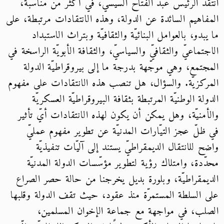
انتقد الرئيس عبد الفتّاح السيسي، في أكثر من مناسبة،
المفاهيم السائدة عن الدولة، وهذه الانتقادات مرتبطة، على
ما يبدو، بالعوامل البنائيّة والثقافيّة وبتراث الاستبداد
الاجتماعيّ والثقافيّ والسياسيّ، والثقافة الأبويّة الراسخة في
المجتمع، وهي موجّهة بدرجة ما إلى بيروقراطيّة الدولة
المركزيّة. والسؤال، هل تنصب هذه الانتقادات على مفهوم
الدولة الوطنيّة المرتبطة بثقافة البيروقراطيّة العسكريّة
والأمنيّة، وهل يمكن أن يكون لهذه الانتقادات أيّ تأثير
في ظلّ عجز التيّارات المدنيّة عن تطوير مفهوم عمليّ
واضح للانتقال الديمقراطيّ يستند إلى آليّات تنفيذيّة
محدّدة، وامتلاك رؤية لتطوير مؤسّسات الدولة المدنيّة
الديمقراطيّة، وبلورة بديل يخرجنا من حالة حصر الصراع
على السلطة المستمرّة منذ عقود، حيث تقف الدولة وقلبها
الصلب، في مواجهة مع جماعة الإخوان المسلمين،