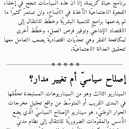
برنامج حياة كريمة، إلّا أنّ هذه السياسات تنجح في إخفاء
الفجوة الاجتماعيّة الآخذة في الاتّساع، ولن تستمرّ كثيرًا ما
لم يدعمها برامج للتنمية البشريّة وخطّط للانتقال إلى
الاقتصاد الإنتاجيّ وتوفير فرص العمل، وخطّط أخرى
لمكافحة الفقر وهي تحدّيات اقتصاديّة يصعب التعامل معها
لتحقيق العدالة الاجتماعيّة.
إصلاح سياسيّ أم تغيير مدار؟
السيناريو الثالث وهو من السيناريوهات المستبعدة تحقّقها
في المدى القريب أو المتوسّط من واقع تحليل مخرجات
الحوار الوطنيّ، هو سيناريو الإصلاح السياسيّ الّذي يضع
الأسس والمقوّمات الضروريّة للانتقال إلى نظام مدنيّ