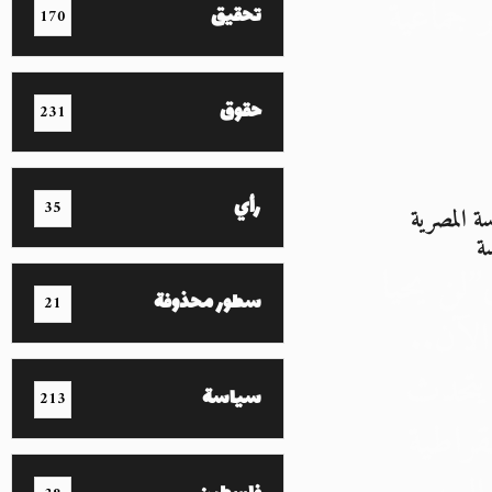
 جماعية
تحقيق
170
حقوق
231
رأي
35
سة المصرية
ة
لن يحيا
سطور محذوفة
21
لآن..
 يتحدث
سياسة
213
راطية