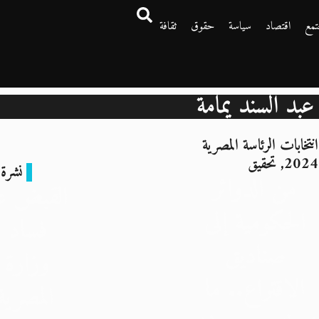
تمع
اقتصاد
سياسة
حقوق
ثقافة
عبد السند يمامة
انتخابات الرئاسة المصرية
2024
,
تحقيق
نشرة 
من الدوائر
القبض عل
الحكومية إلى
فساد 
صناديق
وزارة ا
الاقتراع.. ما
المصرية