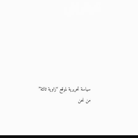
الديمقراطي
6 ديسمبر 2023
سياسة تحريرية لموقع “زاوية ثالثة”
من نحن