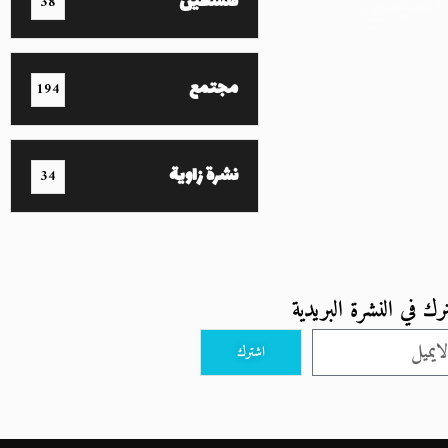
السيسي
فلسطين
38
مجتمع
194
نشرة زاوية
34
رك في النشرة البريدية
اشترك