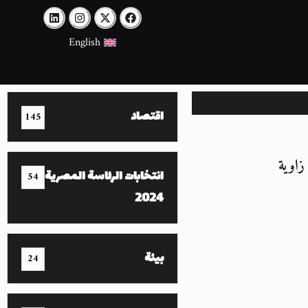
English
اقتصاد
145
زاوية
انتخابات الرئاسة المصرية
54
ى شبكة
2024
داخل
لتموين
بيئة
24
.. وفي