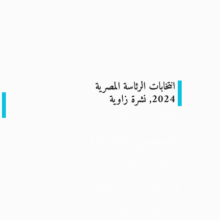
3 يناير 2024
انتخابات الرئاسة المصرية
2024
,
نشرة زاوية
انتخابات الرئاسة:
السيسي أنجز 15
ألف مشروع..
ف
ومنتدى “أوغندا”
يراقب العُرس