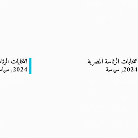
نعرفه عن حشد
غزة مقابر
الناخبين
6 ديسمبر 2023
10 ديسمبر 2023
انتخابات الرئاسة المصرية
انتخابات الرئا
2024
,
سياسة
2024
,
سياس
حملة يمامة: عمرو
“طنطاوي”
موسى و”دكاترة
الآمل ا
ي الذرة” شاركوا
“يمامة”
في إعداد البرنامج
عن ديمق