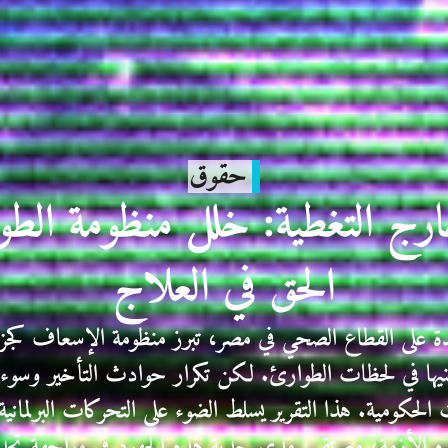
حقوق
ج التغطية: خلل منظومة الطو
الحق في العلاج
يدة على القطاع الصحي في مصر، تبرز منظومة الإسعاف ك
طنيها في لحظات الطوارئ. لكن تكرار حوادث التأخير وسوء 
الحكومية. هذا التقرير يسلط الضوء على التحركات البرلمانية
ه الأزمة، مع تقييم مدى جدية هذه الجهود في مواجهة تحد