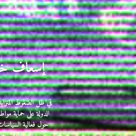
إسعاف خار
في ظل الضغوط المتزا
الدولة على حماية موا
حول فعالية السياسات 
التي تناولت هذ