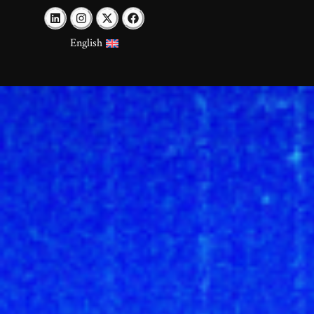
English