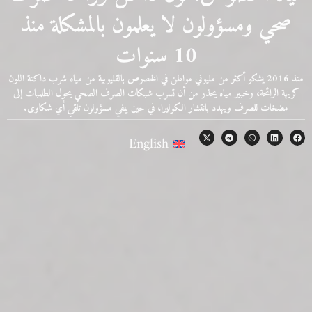
صحي ومسؤولون لا يعلمون بالمشكلة منذ
10 سنوات
منذ 2016 يشكو أكثر من مليوني مواطن في الخصوص بالقليوبية من مياه شرب داكنة اللون
كريهة الرائحة، وخبير مياه يحذر من أن تسرب شبكات الصرف الصحي يحول الطلمبات إلى
مضخات للصرف ويهدد بانتشار الكوليرا، في حين ينفي مسؤولون تلقي أي شكاوى.
English