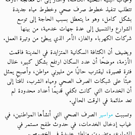
وغياب البنية التحتية الكاملة، وأشار إلى أن معالجة الازمة
تتطلب تنفيذ خطوط صرف صحي وخطوط مياه جديدة
بشكل كامل، وهو ما يتعطل بسبب الحاجة إلى توسع
الشوارع والتنسيق إلى عدة جهات خدمية، من بينها
شركات الكهرباء والغاز، الأمر الذي يبطئ من وتيرة العمل.
ويضيف أن الكثافة السكانية المتزايدة في المدينة فاقمت
الأزمة، موضحًا أن عدد السكان ارتفع بشكل كبير، خلال
فترة قصيرة، ليقترب حاليًا من مليوني مواطن، وأصبح يمثل
عبئًا على شبكات الصرف الصحي ومياه الشرب، لافتًا إلى
أن الخدمات التي كانت تكفي قديمًا أعداد محدودة لم
تعد ملائمة في الوقت الحالي.
وتسببت
مواسير
الصرف الصحي التي أنشأها المواطنين، في
غياب إدخال الخدمات، في حدوث طفح مستمر في
الشوارع، وتضررت مناطق عديدة في الخصوص.