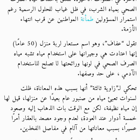
الصحي بمياه الشرب، في ظل غياب للحلول الرسمية رغم
استمرار المسؤولين
طمأنة
المواطنين عن قرب انتهاء
الأزمة.
تقول “عفاف”، وهو اسم مستعار لربة منزل (50 عامًا)
إنها اعتادت هي وجيرانها على استخدام مياه تشبه مياه
الصرف الصحي في لونها ورائحتها لا تصلح للاستخدام
الآدمي ، على حد وصفها.
تحكي لـ”زاوية ثالثة” أنها بسبب هذه المعاناة، ظلت
لسنوات تعبئ مياه من صنبور عام بعيدًا عن منزلها، قيل لها
إن مياه نظيفة، لكن مع الوقت بات الذهاب إليه وصعود
خمسة أدوار عند العودة؛ لعدم وجود مصعد بالعقار أمرًا
عسيرًا، بسبب معاناتها من آلام في مفاصل الفخذين.