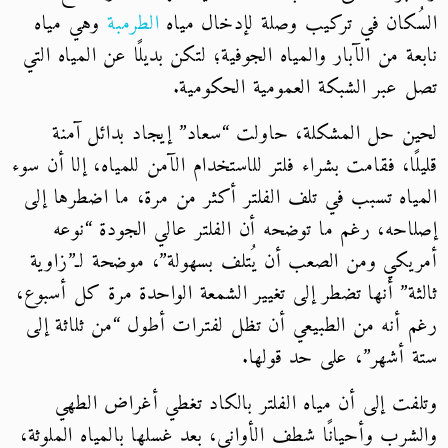
السُكان في تركيب وصلة لإدخال مياه
الطرمبة
وهي مياه
نابعة من الآبار والمياه الجوفية؛ لتكن بديلًا عن المياه التي
تصل عبر الشبكة العمومية الحكومية.
لحين حل المشكلة، حاولت “سعاد” إيجاد بدائل آمنة
قليلًا، فقامت بشراء فلتر للاستخدام الآمن للمياه، إلا أن سوء
المياه تسبب في تلف الفلتر أكثر من مرة، ما اضطرها إلى
إصلاحه، رغم ما توضحه أن الفلتر عالي الجودة “نوعه
أمريكي ومن الصعب أن يُتلف بسهولة”، موضحة لـ”زاوية
ثالثة” أنها تضطر إلى تغيير الشمعة الواحدة مرة كل أسبوع،
رغم أنه من الطبيعي أن تظل لفترات أطول “من ثلاثة إلى
ستة أشهر”، على حد قولها.
وتلفت إلى أن مياه الفلتر بالكاد تغطي أغراض الطهي
والشرب وأحيانًا شطف الأواني، بعد غسلها بالمياه الملوثة،