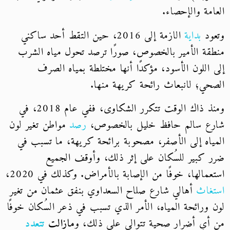
العامة والإحصاء.
وتعود
بداية
الازمة إلى 2016، حين التقط أحد ساكني
منطقة الأمير بالخصوص، صورًا ترصد تحول مياه الشرب
إلى اللون الأسود، مؤكدًا أنها مختلطة بمياه الصرف
الصحي؛ لانبعاث رائحة كريهة منها.
ومنذ ذاك الوقت تتكرر الشكاوى، ففي عام 2018، في
شارع سالم حافظ خليل بالخصوص،
رصد
مواطن تغير لون
المياه إلى الأصفر، مصحوبة برائحة كريهة، ما تسبب في
ضرر كبير للسُكان على إثر ذلك، وأوقف الجميع
استعمالها، خوفًا من الإصابة بالأمراض. وكذلك في 2020،
استغاث
أهالي شارع صلاح السعداوي بنفق عثمان من تغير
لون ورائحة المياه، الأمر الذي تسبب في ذعر السُكان خوفًا
من أي أضرار صحية تتوالى على ذلك، و
مازالت
تتعدد