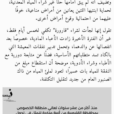
وتضيف أنه لم يبق أمامها حلًا غير شراء المياه المعدنية،
لحماية ابنتيها اللتين يعانين من أمراض مناعية، خوفًا
عليهما من احتمالية وقوع أمراض أخرى.
تقول إنها لجأت لشراء “قارورة” تكفي لخمس أيام فقط،
غير أن الفترة الأخيرة زادت الأعباء المادية، خصوصًا بعد
انفصالها عن والدهما، وتحمل تدبير نفقات المعيشة التي
بالكاد تسد متطلباتهم الأساسية، فضلًا عن متابعة دورية مع
الأطباء وشراء الأدوية، موضحة أن استقطاع مبلغ من
النفقة للمياه بات عسيرًا، لتعود لملئ المياه من ذاك
الصنبور العام من جديد لتقليل التكلفة.
مشغل
الفيديو