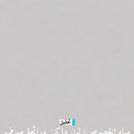
تحقيق
مياه الخصوص: لون داكن ورائحة صرف