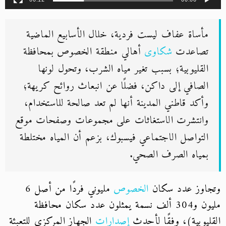
مأساة عفاف ليست فردية، خلال الأسابيع الماضية
تصاعدت
شكاوى
أهالي منطقة الخصوص بمحافظة
القليوبية؛ بسبب تغير مياه الشرب، وتحول لونها
الصافي إلى داكن، فضلًا عن انبعاث روائح كريهة؛
وأكد قاطني المدينة أنها لم تعد صالحة للاستخدام،
وانتشرت الاستغاثات على مجموعات وصفحات موقع
التواصل الاجتماعي فيسبوك، بزعم أن المياه مختلطة
بمياه الصرف الصحي.
وتجاوز عدد سكان
الخصوص
مليوني فردًا من أصل 6
مليون و304 ألف نسمة يمثلون
عدد
سكان محافظة
القليوبية)، وفقًا لأحدث
إصدارات
الجهاز المركزي للتعبئة