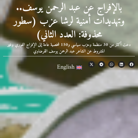
بالإفراج عن عبد الرحمن يوسف..
وتهديدات أمنية لرشا عزب (سطور
محذوفة: العدد الثاني)
دعت أكثر من 30 منظمة وحزب سياسي و150 شخصية عامة إلى الإفراج الفوري وغير
المشروط عن الشاعر عبد الرحمن يوسف القرضاوي
English