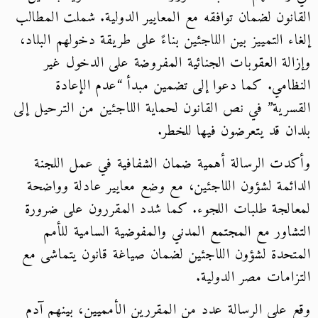
القانون لضمان توافقه مع المعايير الدولية. شملت المطالب
إلغاء التمييز بين اللاجئين بناءً على طريقة دخولهم البلاد،
وإزالة العقوبات الجنائية المفروضة على الدخول غير
النظامي. كما دعوا إلى تضمين مبدأ “عدم الإعادة
القسرية” في نص القانون لحماية اللاجئين من الترحيل إلى
بلدان قد يتعرضون فيها للخطر.
وأكدت الرسالة أهمية ضمان الشفافية في عمل اللجنة
الدائمة لشؤون اللاجئين، مع وضع معايير عادلة وواضحة
لمعالجة طلبات اللجوء. كما شدد المقررون على ضرورة
التشاور مع المجتمع المدني والمفوضية السامية للأمم
المتحدة لشؤون اللاجئين لضمان صياغة قانون يتماشى مع
التزامات مصر الدولية.
وقع على الرسالة عدد من المقررين الأمميين، بينهم آدم