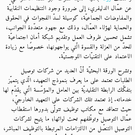
عن عمّال الدليفري، إلى ضرورة وجود التنظيمات النقابيّة
والمفاوضات الجماعيّة، كوسيلة لسدّ الفجوات في الحقوق
والحماية لهؤلاء العمّال، وذلك مع جهود متعدّدة الجوانب،
تشمل تحسين ظروف العمل وتقديم شبكة أمان اجتماعيّة
للحدّ من العزلة والقسوة الّتي يواجهونها، خصوصًا مع زيادة
الاعتماد على التقنيّات اللوجستيّة.
وتشرح الورقة البحثيّة أنّ العديد من شركات توصيل
الطلبات تعتمد على ما يعرف بنموذج التعهيد، الّذي يتميّز
بتفكّك الرابطة التقليديّة بين العامل والمؤسّسة الّتي يقدّم لها
خدماته. إذ تعتمد تلك الشركات على التعهيد الخارجيّ،
حيث تتعاقد مع مكاتب توظيف تتولّى بدورها استقطاب
عمّال التوصيل وتوظّفهم تحت لوائها؛ ما يتيح لشركات
التوصيل التنصّل من الالتزامات المرتبطة بالتوظيف المباشر،