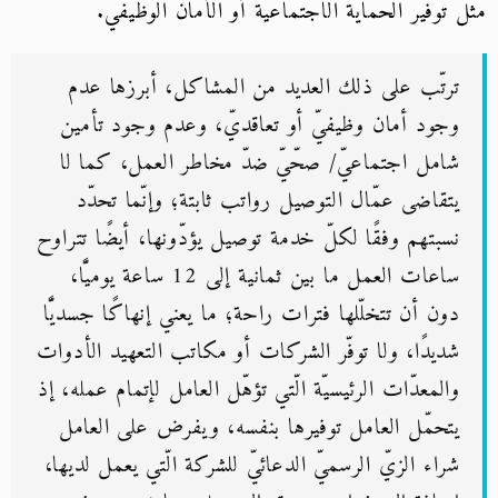
مثل توفير الحماية الاجتماعيّة أو الأمان الوظيفيّ.
ترتّب على ذلك العديد من المشاكل، أبرزها عدم
وجود أمان وظيفيّ أو تعاقديّ، وعدم وجود تأمين
شامل اجتماعيّ/ صحّيّ ضدّ مخاطر العمل، كما لا
يتقاضى عمّال التوصيل رواتب ثابتة؛ وإنّما تحدّد
نسبتهم وفقًا لكلّ خدمة توصيل يؤدّونها، أيضًا تتراوح
ساعات العمل ما بين ثمانية إلى 12 ساعة يوميًّا،
دون أن تتخلّلها فترات راحة؛ ما يعني إنهاكًا جسديًّا
شديدًا، ولا توفّر الشركات أو مكاتب التعهيد الأدوات
والمعدّات الرئيسيّة الّتي تؤهّل العامل لإتمام عمله، إذ
يتحمّل العامل توفيرها بنفسه، ويفرض على العامل
شراء الزيّ الرسميّ الدعائيّ للشركة الّتي يعمل لديها،