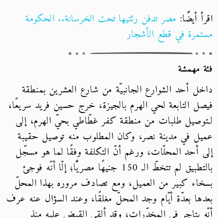
اقرأ أيضًَا:
مصر تدفن رئتيها تحت الخرسانة.. الحكومة
مستمرة في قطع الأشجار
فئة مهمشة
داخل أحد الشوارع الجانبيّة من شارع العشرين بمنطقة
فيصل التابعة لحي الهرم بالجيزة، خرج حسين فريد سريعًا،
لـتوصيل طلبات من منطقة كفر غطّاطي بحيّ الهرم، إلى
عميل في مدينة نصر، وكان المطلوب منه توصيل حقيبة
إلى أحد المحلّات، ورغم أنّ التكلفة وفقًا لما هو مسجّل
بالتطبيق لم تتخطّ الـ 150 جنيهًا مصريًّا؛ إلّا أنّه فوجئ
بسخاء كبير من العميل، ومع تصادف مروره بهذا المحلّ
بعدها بعدّة أيّام وجد المحلّ مغلقًا، وعند السؤال عنه عرف
أنّه يتاجر في المخدّرات، وقد ألقي القبض عليه منذ