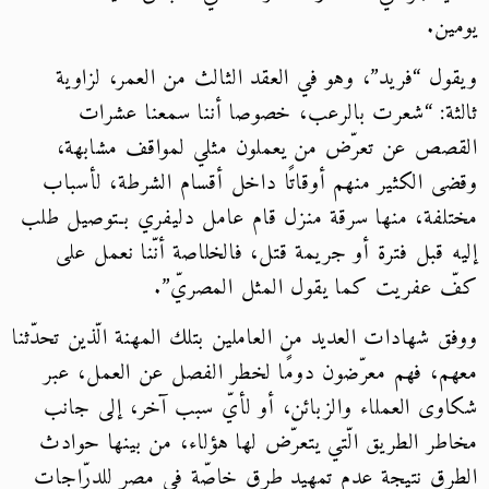
يومين.
ويقول “فريد”، وهو في العقد الثالث من العمر، لزاوية
ثالثة: “شعرت بالرعب، خصوصا أننا سمعنا عشرات
القصص عن تعرّض من يعملون مثلي لمواقف مشابهة،
وقضى الكثير منهم أوقاتًا داخل أقسام الشرطة، لأسباب
مختلفة، منها سرقة منزل قام عامل دليفري بـتوصيل طلب
إليه قبل فترة أو جريمة قتل، فالخلاصة أنّنا نعمل على
كفّ عفريت كما يقول المثل المصريّ”.
ووفق شهادات العديد من العاملين بتلك المهنة الّذين تحدّثنا
معهم، فهم معرّضون دومًا لخطر الفصل عن العمل، عبر
شكاوى العملاء والزبائن، أو لأيّ سبب آخر، إلى جانب
مخاطر الطريق الّتي يتعرّض لها هؤلاء، من بينها حوادث
الطرق نتيجة عدم تمهيد طرق خاصّة في مصر للدرّاجات