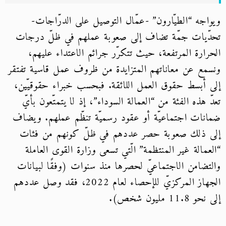
ويواجه “الطيّارون” -عمّال التوصيل على الدرّاجات-
تحدّيات جمّة تضاف إلى صعوبة عملهم في ظلّ درجات
الحرارة المرتفعة، حيث تتكرّر جرائم الاعتداء عليهم،
ونسمع عن معاناتهم المتزايدة من ظروف عمل قاسية تفتقر
إلى أبسط حقوق العمل اللائقة. فبحسب خبراء حقوقيّين،
تعدّ هذه الفئة من “العمالة السوداء”، إذ لا يتمتّعون بأيّ
ضمانات اجتماعيّة أو عقود رسميّة تنظّم عملهم. ويضاف
إلى ذلك صعوبة حصر عددهم في ظلّ كونهم من فئات
“العمالة غير المنتظمة” الّتي تسعى وزارة القوى العاملة
والتضامن الاجتماعيّ لحصرها منذ سنوات (وفقًا لبيانات
الجهاز المركزيّ للإحصاء لعام 2022، فقد وصل عددهم
إلى نحو 11.8 مليون شخص)
.