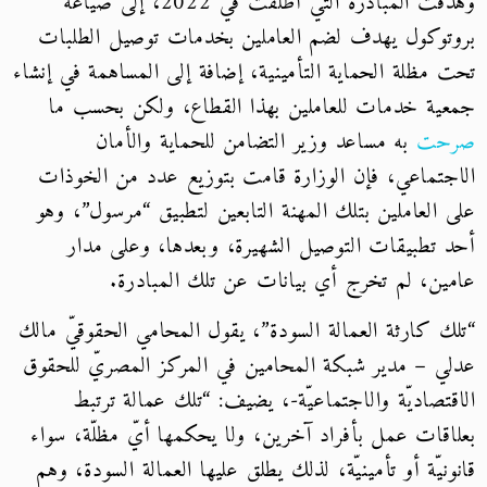
وهدفت المبادرة التي أطلقت في 2022، إلى صياغة
بروتوكول يهدف لضم العاملين بخدمات توصيل الطلبات
تحت مظلة الحماية التأمينية، إضافة إلى المساهمة في إنشاء
جمعية خدمات للعاملين بهذا القطاع، ولكن بحسب ما
صرحت
به مساعد وزير التضامن للحماية والأمان
الاجتماعي، فإن الوزارة قامت بتوزيع عدد من الخوذات
على العاملين بتلك المهنة التابعين لتطبيق “مرسول”، وهو
أحد تطبيقات التوصيل الشهيرة، وبعدها، وعلى مدار
عامين، لم تخرج أي بيانات عن تلك المبادرة.
“تلك كارثة العمالة السودة”، يقول المحامي الحقوقيّ مالك
عدلي – مدير شبكة المحامين في المركز المصريّ للحقوق
الاقتصاديّة والاجتماعيّة-، يضيف: “تلك عمالة ترتبط
بعلاقات عمل بأفراد آخرين، ولا يحكمها أيّ مظلّة، سواء
قانونيّة أو تأمينيّة، لذلك يطلق عليها العمالة السودة، وهم