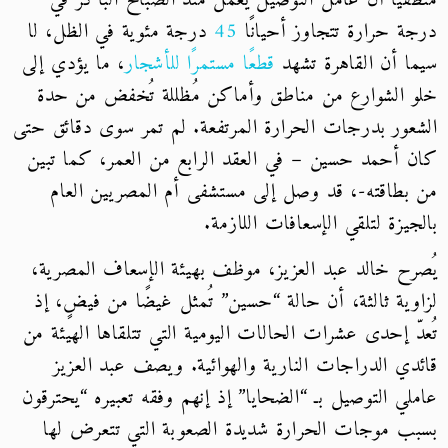
منطقيًّا أنّ عامل التوصيل يعمل منذ الصباح الباكر في
درجة حرارة تتجاوز أحيانًا
45
درجة مئوية في الظل، لا
سيما أن القاهرة تشهد
قطعًا مستمرًا للأشجار
، ما يؤدي إلى
خلو الشوارع من مناطق وأماكن مُظللة تُخفض من حدة
الشعور بدرجات الحرارة المرتفعة. لم تمر سوى دقائق حتى
كان أحمد حسين – في العقد الرابع من العمر، كما تبين
من بطاقته-، قد وصل إلى مستشفى أم المصريين العام
بالجيزة لتلقي الإسعافات اللازمة.
يُصرح خالد عبد العزيز، موظف بهيئة الإسعاف المصرية،
لزاوية ثالثة، أن حالة “حسين” تُمثل غيضًا من فيضٍ، إذ
تُعدّ إحدى عشرات الحالات اليومية التي تتلقاها الهيئة من
قائدي الدراجات النارية والهوائية. ويصف عبد العزيز
عاملي التوصيل بـ “الضحايا” إذ إنهم وفقه تعبيره “يحترقون
بسبب موجات الحرارة شديدة الصعوبة التي تتعرض لها