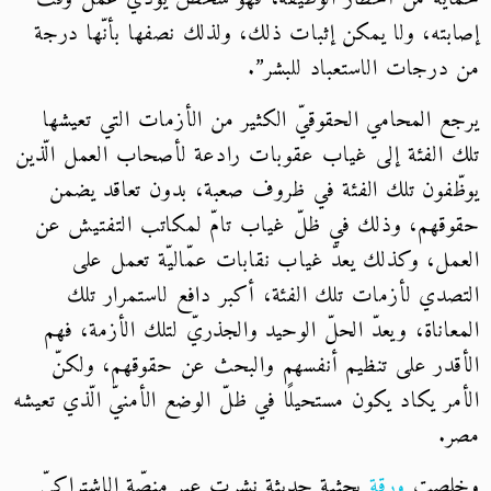
إصابته، ولا يمكن إثبات ذلك، ولذلك نصفها بأنّها درجة
من درجات الاستعباد للبشر”.
يرجع المحامي الحقوقيّ الكثير من الأزمات التي تعيشها
تلك الفئة إلى غياب عقوبات رادعة لأصحاب العمل الّذين
يوظّفون تلك الفئة في ظروف صعبة، بدون تعاقد يضمن
حقوقهم، وذلك في ظلّ غياب تامّ لمكاتب التفتيش عن
العمل، وكذلك يعدّ غياب نقابات عمّاليّة تعمل على
التصدي لأزمات تلك الفئة، أكبر دافع لاستمرار تلك
المعاناة، ويعدّ الحلّ الوحيد والجذريّ لتلك الأزمة، فهم
الأقدر على تنظيم أنفسهم والبحث عن حقوقهم، ولكنّ
الأمر يكاد يكون مستحيلًا في ظلّ الوضع الأمنيّ الّذي تعيشه
مصر.
وخلصت
ورقة
بحثية حديثة نشرت عبر منصّة الاشتراكيّ