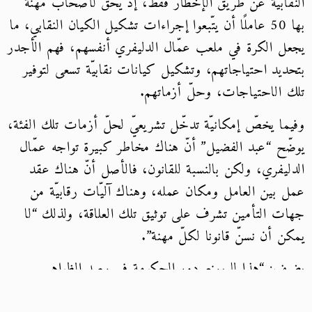
النقابيّة عن طريق الإخطار فقط، إذ يحقّ لأصحاب مهنة
بها 50 عاملًا أن يتّبعوا إجراءات تشكيل الكيان النقابي، ما
يجعل الكرة في ملعب عمّال الدليفري أنفسهم، فهم الأجدر
بتحديد احتياجاتهم، وتشكيل كيانات نقابيّة تسعى لتوفير
تلك الاحتياجات، وحلّ أزماتهم.
وفيما يخصّ إمكانيّة تدخّل تشريعيّ لحلّ أزمات تلك الفئة،
يوضّح “عبد الفضيل” أنّ هناك مخاطر كبيرة تواجه عمّال
الدليفري، ولكن بالنسبة للقانون، فالأصل أنّ هناك عقد
عمل بين العامل ومكان عمله، وهناك آليّات رقابيّة من
جهات التأمين تشرف على توثيق تلك العلاقة، ولذلك “لا
يمكن أن نسنّ قانونا لكلّ مهنة”.
يضيف: “هذا لا يمنع دور الحكومة في رصد الظواهر
المجتمعيّة، ودراسة الآليّات الأنسب لعلاجها، لأنّها صاحبة