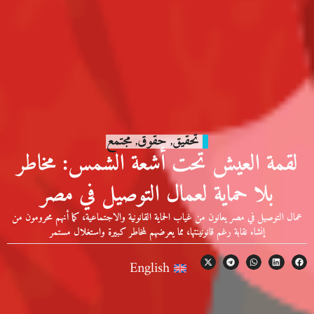
تحقيق
حقوق
مجتمع
,
,
لقمة العيش تحت أشعة الشمس: مخاطر
بلا حماية لعمال التوصيل في مصر
عمال التوصيل في مصر يعانون من غياب الحماية القانونية والاجتماعية، كما أنهم محرومون من
إنشاء نقابة رغم قانونينتها، مما يعرضهم لمخاطر كبيرة واستغلال مستمر
English