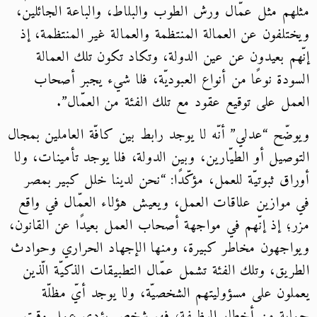
مثلهم مثل عمّال ورش الطوب والبلاط، والباعة الجائلين،
ويختلفون عن العمالة المنتظمة والعمالة غير المنتظمة، إذ
إنّهم بعيدون عن عين الدولة، وتكاد تكون تلك العمالة
السودة نوعًا من أنواع العبوديّة، فلا شيء يجبر أصحاب
العمل على توقيع عقود مع تلك الفئة من العمّال”.
ويوضّح “عدلي” أنّه لا يوجد رابط بين كافّة العاملين بمجال
التوصيل أو الطيّارين، وبين الدولة، فلا يوجد تأمينات، ولا
أوراق ثبوتيّة للعمل، مؤكّدًا: “نحن لدينا خلل كبير بمصر
في موازين علاقات العمل، ويعيش هؤلاء العمّال في واقع
مزر؛ إذ إنّهم في مواجهة أصحاب العمل بعيدًا عن القانون،
ويواجهون مخاطر كبيرة، ومنها الإجهاد الحراري وحوادث
الطريق، وتلك الفئة تشمل عمّال التطبيقات الذكيّة الّذين
يعملون على مسؤوليتهم الشخصيّة، ولا يوجد أيّ مظلّة
حماية من أخطار الوظيفة، فهو شخص يؤدي عمل وقت