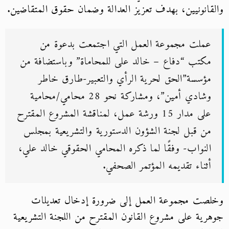
والقانونيين، بهدف تعزيز العدالة وضمان حقوق المتقاضين.
عملت مجموعة العمل التي اجتمعت بدعوة من
مكتب “دفاع – خالد على للمحاماة” وباستضافة من
مؤسسة”الحق لحرية الرأي والتعبير-طارق خاطر
وشادي أمين”، ومشاركة نحو 28 محامي/محامية
على مدار 15 ورشة عمل، لمناقشة المشروع المقترح
من قبل لجنة الشؤون الدستورية والتشريعية بمجلس
النواب- وفقًا لما ذكره المحامي الحقوقي خالد علي،
أثناء تقديمه المؤتمر الصحفي.
وخلصت مجموعة العمل إلى ضرورة إدخال تعديلات
جوهرية على مشروع القانون المقترح من اللجنة التشريعية