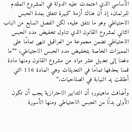
الأساسي الذي اعتمدت عليه الدولة في المشروع المقدم
للبرلمان، إذ أن هناك أزمة كبيرة تتعلق بمدة الحبس
الاحتياطي وهو ما نتفق عليه، لكن الفصل السابع من الباب
الثاني لمشروع القانون الذي تناول تخفيض مدد الحبس
الاحتياطي تضمن مجموعة من العراقيل تنهى تمامًا على
المميزات الخاصة بتخفيض مدد الحبس الاحتياطي، “”ما
دفعنا إلى تعديل عشر مواد من مشروع القانون ومنها مادة
قمنا بحذفها تمامًا في التعديلات وهي المادة 116 التي
أطلقت يد النيابة في الصلاحيات.”
وأضافت ماهينور، أن التدابير الاحترازية يجب أن تكون
الأولى بدلًا من الحبس الاحتياطي ومنها الأسورة
الإلكترونية، وقد يكون هناك ذرع بعدم توافر الموارد المالية
لتوفير هذا البديل لكن في الحقيقة أن التكلفة الاقتصادية
التي تتحملها الدولة في استمرار حبس المتهمين احتياطيًا