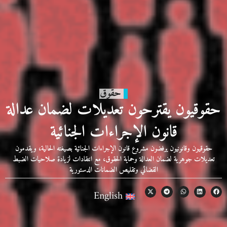
حقوق
حقوقيون يقترحون تعديلات لضمان عدالة
قانون الإجراءات الجنائية
حقوقيون وقانونيون يرفضون مشروع قانون الإجراءات الجنائية بصيغته الحالية، ويقدمون
تعديلات جوهرية لضمان العدالة وحماية الحقوق، مع انتقادات لزيادة صلاحيات الضبط
القضائي وتقليص الضمانات الدستورية
English