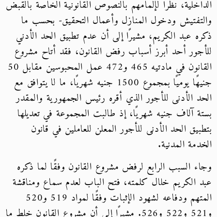
الداخلية، نظرًا لإلمامهم بالنصوص القانونية الخاصة بالقبض
والتفتيش ودخول المنازل وأعمال التحقيق- بحسب ما
ذكره عبد الكريم، مشيرًا إلى أن عدم تطبيق الحد الأدني
للأجور أحد أبرز أسباب رفض القانون، فقد أتاح مشروع
القانون في مادتيه 465 و472 عمل المحبوسين مقابل 50
جنيهًا يوميًا بمجموع 1500 جنيه شهريًا، ما لا يتوافق مع
الحد الأدنى للأجور الذي أقره رئيس الجمهورية والمقدر
بستة آلاف جنيه شهريًا، إذ طالبت المجموعة في تعديلها
بتطبيق الحد الأدنى للأجور المعلن للعاملين في قانون
الخدمة المدنية.
وجاء السبب الرابع لرفض مشروع القانون وفقًا لما ذكره
عبد الكريم خلال كلمته، فتح الباب لعدم سماع ومناقشة
المتهم ودفاعه لشهود الإثبات وفقًا لمواد 519 و520
و521 و522 و526. مشيرًا إلى أن مشروع القانون خلط ما