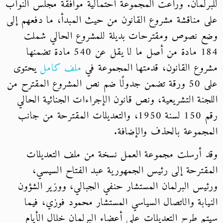
للبرلمان. وراعت المجموعة احتمالية موافقة مجلس النواب
على مناقشة مشروع القانون من حيث المبدأ، ما دفعهم إلى
وضع نصوص ومقترحات بديلة للمشروع الحالي شملت
184 مادة من أصل ما لا يقل عن 540 مادة تضمنها
مشروع القانون، قدمتها المجموعة في
ملف كامل
يحتوى
على 50 ورقة تضمن جدولًا ضم نص المشروع المقترح من
اللجنة التشريعية، ونص قانون الإجراءات الجنائية الحالي
رقم 150 لسنة 1950، والتعديلات المقترحة من جانب
المجموعة بالحذف والإضافة.
وقد أرسلت مجموعة العمل نسخة من ملف التعديلات
المقترحة إلى رئيس الجمهورية عبد الفتاح السيسي،
ورئيس البرلمان المستشار حنفي الجبالي، ووزير الشؤون
النيابة والاتصال السياسي المستشار محمود فوزي، فيما
سيتم طرح التعديلات على أعضاء البرلمان خلال الأيام