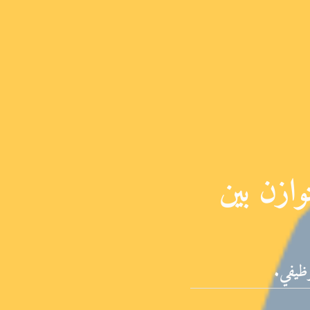
وازن بين
وظيفي.