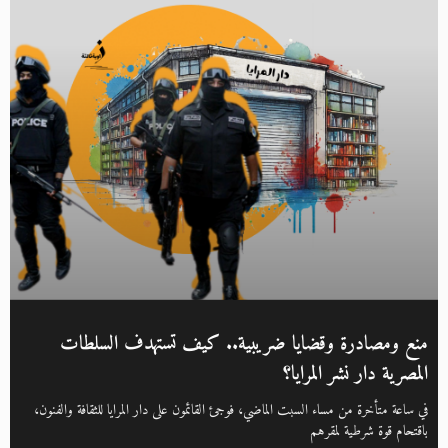
منع ومصادرة وقضايا ضريبية.. كيف تستهدف السلطات
المصرية دار نشر المرايا؟
في ساعة متأخرة من مساء السبت الماضي، فوجئ القائمون على دار المرايا للثقافة والفنون،
باقتحام قوة شرطية لمقرهم