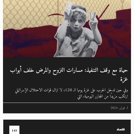
حياة مع وقف التنفيذ: مسارات النزوح والمرض خلف أبواب
غزة
وفي حين تدخل الحرب على غزة يومها الـ 120، لا تزال قوات الاحتلال الإسرائيلي
ترتكب مزيدًا من المجازر اليومية، التي
3 فبراير, 2024
اقتصاد
145