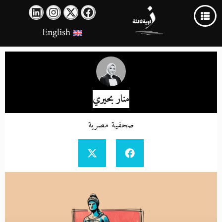
English
منار بحيري
صحفية مصرية