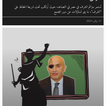
تستمر جرائم الشرف في مصر في التصاعد، حيث تُرتكب تحت ذريعة الحفاظ على
“الشرف”، ما يثير تساؤلات عن دور المجتمع
13 نوفمبر, 2024