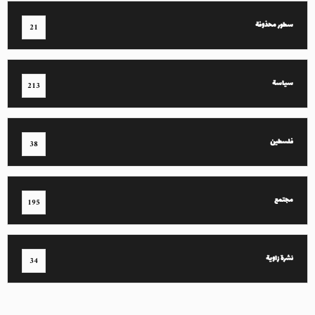
سطور محذوفة
21
سياسة
213
فلسطين
38
مجتمع
195
نشرة زاوية
34