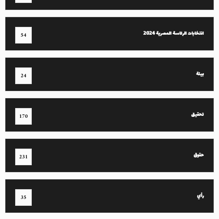
انتخابات الرئاسة المصرية 2024
54
بيئة
24
تحقيق
170
حقوق
231
رأي
35