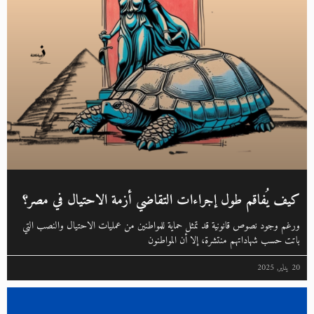
كيف يُفاقم طول إجراءات التقاضي أزمة الاحتيال في مصر؟
ورغم وجود نصوص قانونية قد تمثل حماية للمواطنين من عمليات الاحتيال والنصب التي
باتت حسب شهاداتهم منتشرة، إلا أن المواطنون
20 يناير, 2025