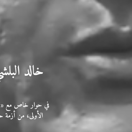
خالد البلش
في حوار خاص مع «زاو
الأولى، من أزمة حب