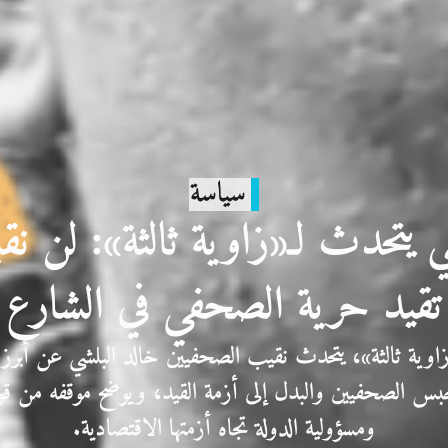
سياسة
ي يتحدث لـ«زاوية ثالثة»: لن نقب
تقيد حرية الصحفي في الشارع
ية ثالثة»، يتحدث نقيب الصحفيين خالد البلشي عن أبرز ا
س الصحفيين والبدل إلى أزمة القيد، ويوضح موقفه من قوا
ومسؤولية الدولة تجاه أزمتها الاقتصادية.