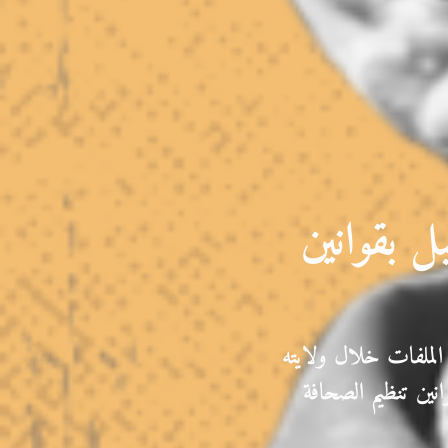
ل بقوانين
لملفات خلال ولايته
نين تنظيم الصحافة