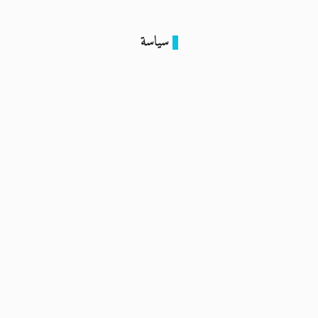
سياسة
اتحاد القبائل العربية.. انتقادات وتساؤلات
14 مايو 2024