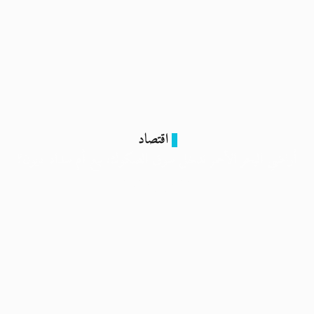
اقتصاد
أراضي البحر الأحمر تدخل سوق الصكوك: بيع أم سداد ديون؟
26 يونيو 2025