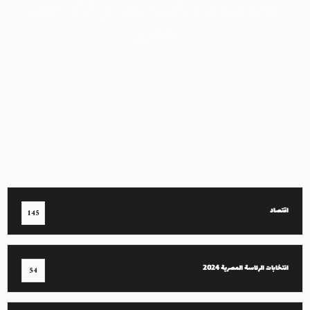
مظاهرة نادرة في الإسكندرية: وتعتيم على أماكن احتجاز
المتظاهرين
16 مارس 2024
اقتصاد
145
انتخابات الرئاسة المصرية 2024
54