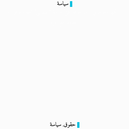
سياسة
يملكها العرجاني.. ما نعرفه عن مدينة “السيسي” الجديدة قرب
الحدود مع غزة
30 أبريل 2024
حقوق
سياسة
,