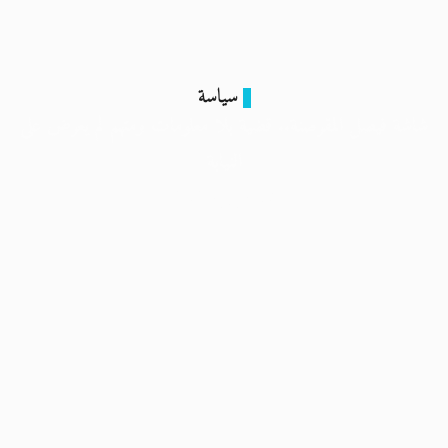
سياسة
شاشة فيصل المقرصنة.. قضية بلا معلومات ومتهم لم يعرض على
النيابة
18 يوليو 2024