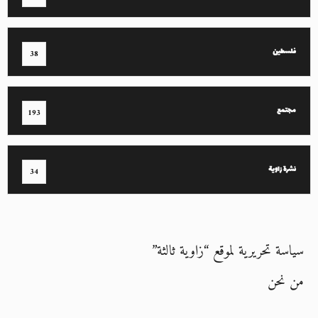
فلسطين
38
مجتمع
193
نشرة زاوية
34
سياسة تحريرية لموقع “زاوية ثالثة”
من نحن