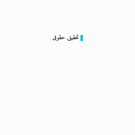
تحقيق
حقوق
,
في طريق العودة أُغلق الوطن: شهادات عن التيه القسري لمحامين
حقوقيين مصريين
6 أبريل 2025