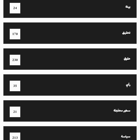
بيئة
24
تحقيق
170
حقوق
230
رأي
35
سطور محذوفة
21
سياسة
213