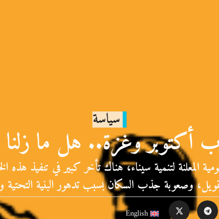
سياسة
ب أكتوبر وغزة.. هل ما زلنا 
ية المعلنة لتنمية سيناء، هناك تأخر كبير في تنفيذ هذه 
تمويل، وصعوبة جذب السكان بسبب تدهور البنية التحتية
English