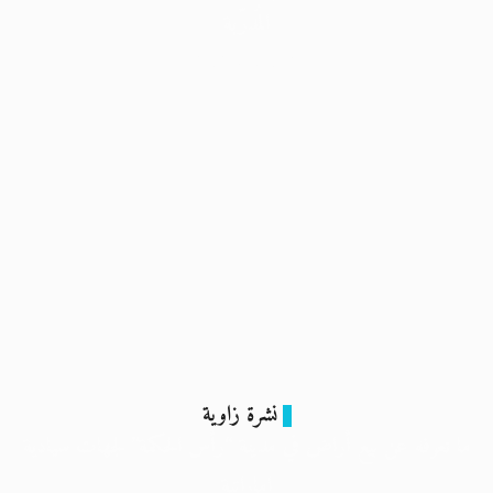
المُدرّبة
6 فبراير 2024
نشرة زاوية
ما نعرفه عن بيع أراض في مدينة “رأس الحكمة” لجهات سيادية
إماراتية