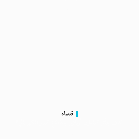
5 فبراير 2024
اقتصاد
كيف يتأثر العاملون أونلاين بانقطاع التيار الكهربائي؟
5 فبراير 2024