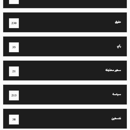
حقوق
230
رأي
35
سطور محذوفة
21
سياسة
213
فلسطين
38