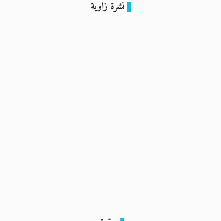
نشرة زاوية
ارتفاع أسعار الخبز إلى أربعة جنيهات.. رفع الحدّ الأدنى للأجور
وسط ترقّب بزيادة قياسيّة للأسعار
8 فبراير 2024