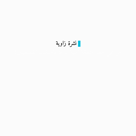
نشرة زاوية
هل تبني مصر منطقة أمنية عازلة لاستقبال الفلسطينين؟
15 فبراير 2024