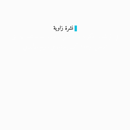
نشرة زاوية
في البرلمان: الحكومة لازم تمشي.. قانون جديد للضريبة على
الدخل..و346 ألف إضاءة في البرج الأيقوني
12 فبراير 2024