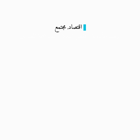
اقتصاد
مجتمع
,
نزيف الأدوية.. نقص الدولار يُهدّد صحة المصريين
11 فبراير 2024