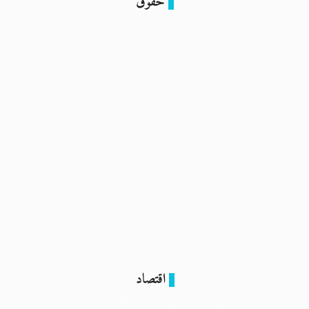
حقوق
بين الكنيسة والقانون.. مسيحيات لا يحق لهن الطلاق
7 فبراير 2024
اقتصاد
خطة مُحكمة لتوفير الدولار أم استجابة للتوجيهات.. تصدير العمالة