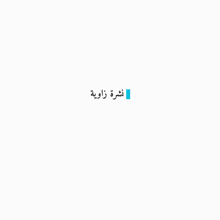
نشرة زاوية
الرقابة الإدارية تلقي القبض على 18 مسئولا بالطيران المدنى
للتجارة في العملة.. مشروع قانون لتخفيض مدد الحبس
الاحتياطيّ
7 مارس 2024