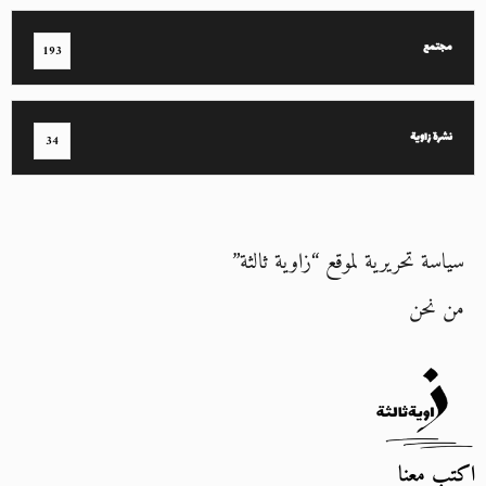
مجتمع
193
نشرة زاوية
34
سياسة تحريرية لموقع “زاوية ثالثة”
من نحن
اكتب معنا