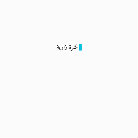
نشرة زاوية
الوزراء يوافق على وقف قطع الكهرباء في رمضان.. محاكمة أربعة
مسؤولين أمنيّين مصريّين غيابيًّا في قضيّة ريجيني
22 فبراير 2024