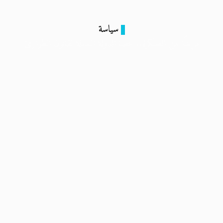
سياسة
مزيدًا من العسكرة.. عصا الدولة البديلة لقانون الطوارئ
9 فبراير 2024